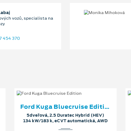
Labaj
ových vozů, specialista na
ozy
7 454 370
Ford Kuga Bluecruise Edition
5dveřová, 2.5 Duratec Hybrid (HEV)
134 kW/183 k, eCVT automatická, AWD