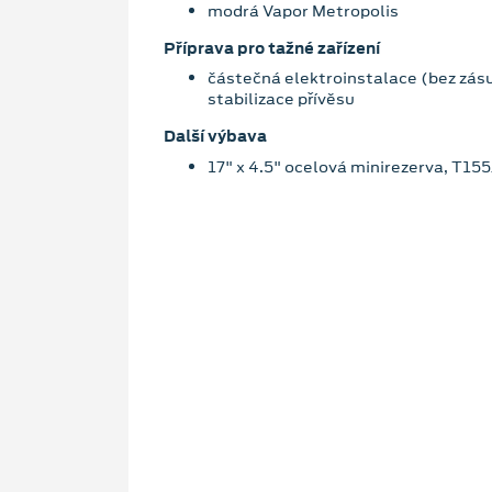
modrá Vapor Metropolis
Příprava pro tažné zařízení
částečná elektroinstalace (bez zás
stabilizace přívěsu
Další výbava
17" x 4.5" ocelová minirezerva, T15