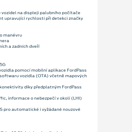
vozidel na displeji palubního počítače
nt upravující rychlosti při detekci značky
ho manévru
mera
ích a zadních dveří
 5G
vozidla pomocí mobilní aplikace FordPass
 softwaru vozidla (OTA) včetně mapových
konektivity díky předplatným FordPass
fic, informace o nebezpečí v okolí (LHI)
OS pro automatické i vyžádané nouzové