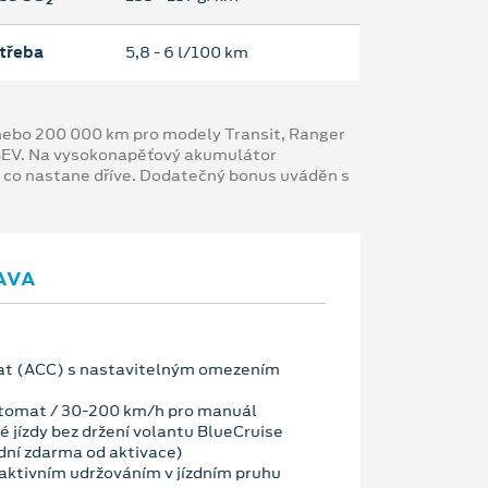
třeba
5,8 ‐ 6 l/100 km
y nebo 200 000 km pro modely Transit, Ranger
 BEV. Na vysokonapěťový akumulátor
, co nastane dříve. Dodatečný bonus uváděn s
AVA
t (ACC) s nastavitelným omezením
tomat / 30-200 km/h pro manuál
 jízdy bez držení volantu BlueCruise
dní zdarma od aktivace)
ktivním udržováním v jízdním pruhu