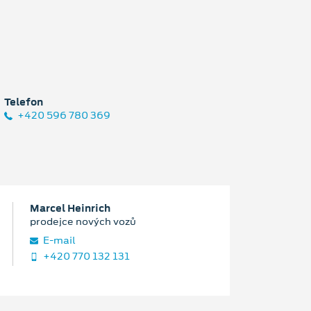
Telefon
+420 596 780 369
Marcel Heinrich
prodejce nových vozů
E‑mail
+420 770 132 131