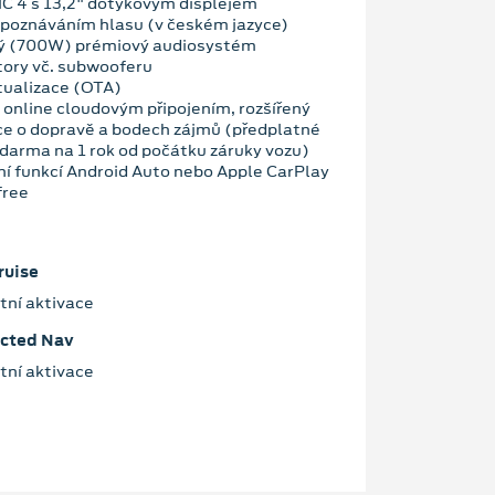
C 4 s 13,2" dotykovým displejem
zpoznáváním hlasu (v českém jazyce)
ý (700W) prémiový audiosystém
tory vč. subwooferu
tualizace (OTA)
 online cloudovým připojením, rozšířený
ce o dopravě a bodech zájmů (předplatné
darma na 1 rok od počátku záruky vozu)
ní funkcí Android Auto nebo Apple CarPlay
free
ruise
tní aktivace
ected Nav
tní aktivace