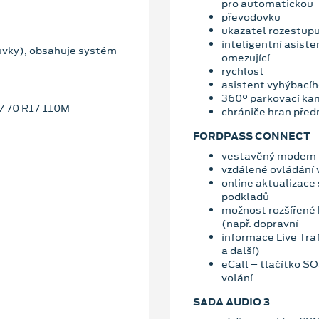
pro automatickou
převodovku
ukazatel rozestupu 
inteligentní asiste
uvky), obsahuje systém
omezující
rychlost
asistent vyhýbací
360° parkovací ka
5/ 70 R17 110M
chrániče hran předn
FORDPASS CONNECT
vestavěný modem
vzdálené ovládání 
online aktualizace
podkladů
možnost rozšířené 
(např. dopravní
informace Live Traf
a další)
eCall – tlačítko S
volání
SADA AUDIO 3