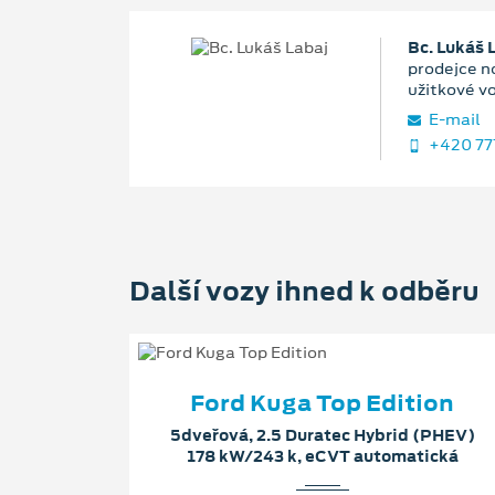
Bc. Lukáš 
prodejce n
užitkové v
E‑mail
+420 77
Další vozy ihned k odběru
Ford Kuga Top Edition
5dveřová, 2.5 Duratec Hybrid (PHEV)
178 kW/243 k, eCVT automatická