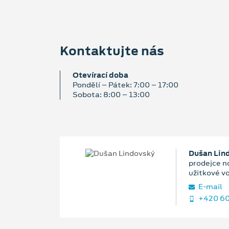
Kontaktujte nás
Otevírací doba
Pondělí – Pátek: 7:00 – 17:00
Sobota: 8:00 – 13:00
Dušan Lin
prodejce n
užitkové v
E‑mail
+420 60