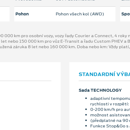
Pohon
Pohon všech kol (AWD)
Spo
00 000 km pro osobní vozy, vozy řady Courier a Connect, 4 rok
 let nebo 150 000 km pro vůz E-Transit a řadu Custom PHEV a
oužená záruka 8 let nebo 160 000 km. Doba nebo km: Vždy platí
STANDARDNÍ VÝB
Sada TECHNOLOGY
adaptivní tempoma
rychlosti v rozpětí:
0-200 km/h pro au
možnost asistované
(předplatné na 90 
Funkce Stop&Go s a