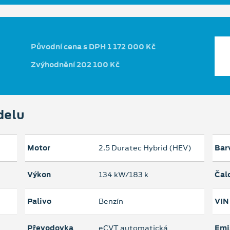
Původní cena s DPH 1 172 000 Kč
Zvýhodnění 202 100 Kč
delu
Motor
2.5 Duratec Hybrid (HEV)
Bar
Výkon
134 kW/183 k
Čal
Palivo
Benzín
VIN
Převodovka
eCVT automatická
Emi