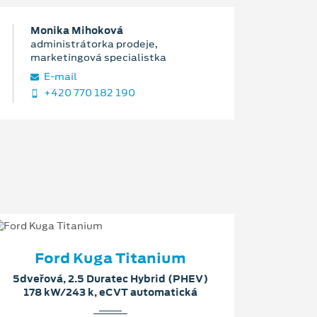
Monika Mihoková
administrátorka prodeje,
marketingová specialistka
E‑mail
+420 770 182 190
Ford Kuga Titanium
5dveřová, 2.5 Duratec Hybrid (PHEV)
178 kW/243 k, eCVT automatická