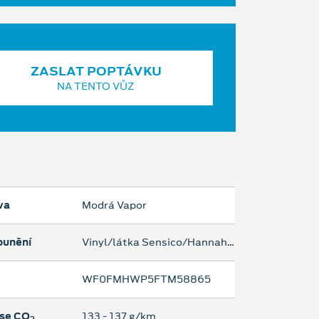
ZASLAT POPTÁVKU
NA TENTO VŮZ
va
Modrá Vapor
ounění
Vinyl/látka Sensico/Hannah - cerna Ebony
WF0FMHWP5FTM58865
se CO
133 ‐ 137 g/km
2