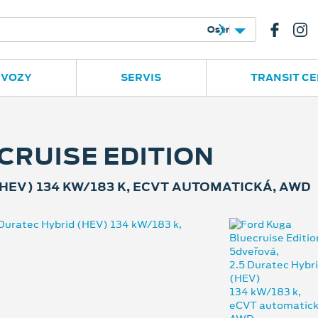
e
Ruská 2877
596 780 977
 VOZY
SERVIS
TRANSIT C
CRUISE EDITION
HEV) 134 KW/183 K, ECVT AUTOMATICKÁ, AWD