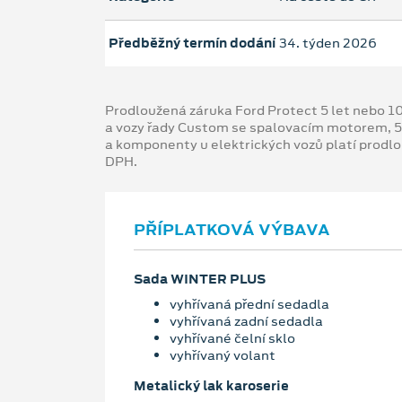
Předběžný termín dodání
34. týden 2026
Prodloužená záruka Ford Protect 5 let nebo 1
a vozy řady Custom se spalovacím motorem, 5
a komponenty u elektrických vozů platí prodl
DPH.
PŘÍPLATKOVÁ VÝBAVA
Sada WINTER PLUS
vyhřívaná přední sedadla
vyhřívaná zadní sedadla
vyhřívané čelní sklo
vyhřívaný volant
Metalický lak karoserie