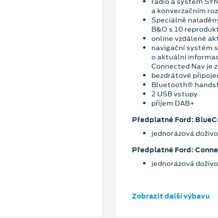
rádio a systém SYN
a konverzačním ro
Speciálně naladěn
B&O s 10 reproduk
online vzdálené ak
navigační systém s
o aktuální informa
Connected Nav je z
bezdrátové připoje
Bluetooth® hands
2 USB vstupy
příjem DAB+
Předplatné Ford: BlueC
jednorázová doživo
Předplatné Ford: Conn
jednorázová doživo
Zobrazit další výbavu