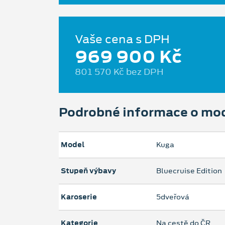
Vaše cena s DPH
969 900 Kč
801 570 Kč bez DPH
Podrobné informace o mo
Model
Kuga
Stupeň výbavy
Bluecruise Edition
Karoserie
5dveřová
Kategorie
Na cestě do ČR