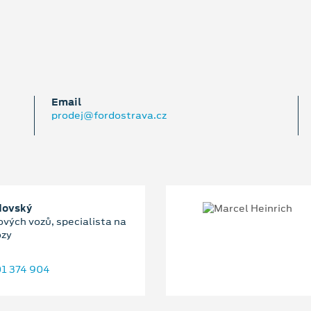
Email
prodej@fordostrava.cz
dovský
ových vozů, specialista na
ozy
1 374 904