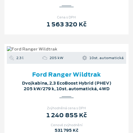
Cena s DPH
1 563 320 Kč
2.3 l
205 kW
10st. automatická
Ford Ranger Wildtrak
Dvojkabina, 2.3 EcoBoost Hybrid (PHEV)
205 kW/279 k, 10st. automatická, 4WD
Zvýhodněná cena s DPH
1 240 855 Kč
Cenové zvýhodnění
531 795 Kč