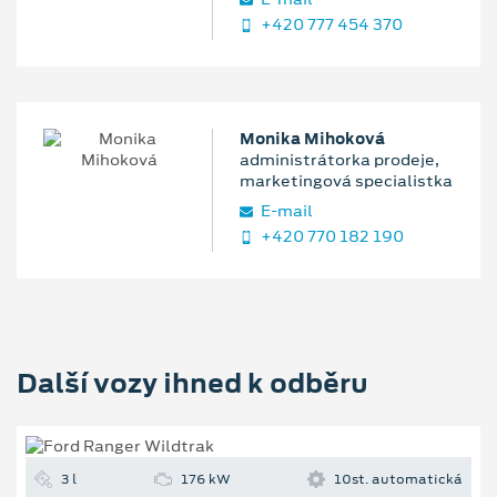
+420 777 454 370
Monika Mihoková
administrátorka prodeje,
marketingová specialistka
E‑mail
+420 770 182 190
Další vozy ihned k odběru
3 l
176 kW
10st. automatická