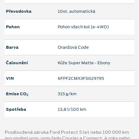
Převodovka
10st. automatická
Pohon
Pohon všech kol (e-4WD)
Barva
Oranžová Code
Čalounění
Kůže Super Matte - Ebony
VIN
6FPF2CMX3FSG29795
Emise CO
315 g/km
2
Spotřeba
13,8 l/100 km
Prodloužená záruka Ford Protect 5 let nebo 100 000 km
pro osobní vozy, vozy řady Courier a Connect, 4 roky nebo