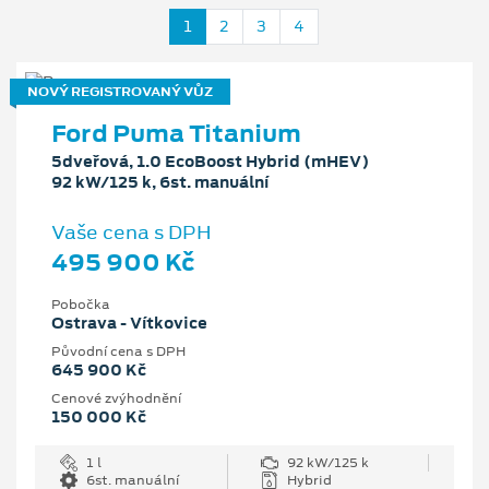
1
2
3
4
NOVÝ REGISTROVANÝ VŮZ
Ford Puma Titanium
5dveřová, 1.0 EcoBoost Hybrid (mHEV)
92 kW/125 k, 6st. manuální
Vaše cena s DPH
495 900 Kč
Pobočka
Ostrava - Vítkovice
Původní cena s DPH
645 900 Kč
Cenové zvýhodnění
150 000 Kč
1 l
92 kW/125 k
6st. manuální
Hybrid