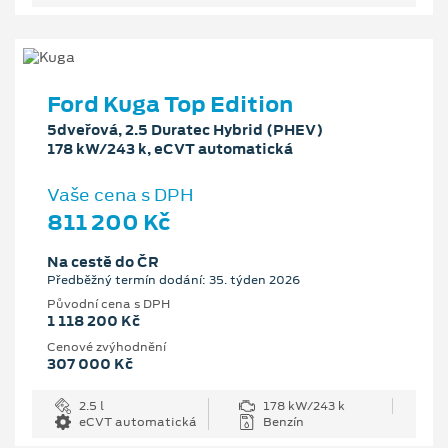
Ford Kuga Top Edition
5dveřová, 2.5 Duratec Hybrid (PHEV)
178 kW/243 k, eCVT automatická
Vaše cena s DPH
811 200 Kč
Na cestě do ČR
Předběžný termín dodání: 35. týden 2026
Původní cena s DPH
1 118 200 Kč
Cenové zvýhodnění
307 000 Kč
2.5 l
178 kW/243 k
eCVT automatická
Benzín