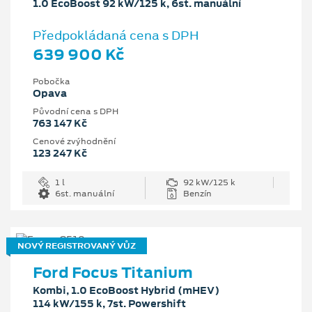
1.0 EcoBoost 92 kW/125 k, 6st. manuální
Předpokládaná cena s DPH
639 900 Kč
Pobočka
Opava
Původní cena s DPH
763 147 Kč
Cenové zvýhodnění
123 247 Kč
1 l
92 kW/125 k
6st. manuální
Benzín
NOVÝ REGISTROVANÝ VŮZ
Ford Focus Titanium
Kombi, 1.0 EcoBoost Hybrid (mHEV)
114 kW/155 k, 7st. Powershift