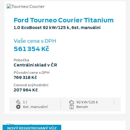
Ford Tourneo Courier Titanium
1.0 EcoBoost 92 kW/125 k, 6st. manuální
Vaše cena s DPH
561 354 Kč
Pobočka
Centrální sklad v ČR
Původní cena s DPH
769 318 Kč
Cenové zvýhodnění
207 964 Kč
1 l
92 kW/125 k
6st. manuální
Benzín
NOVÝ REGISTROVANÝ VŮZ