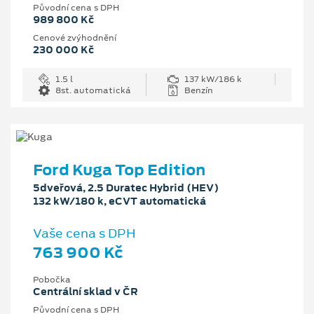
Původní cena s DPH
989 800 Kč
Cenové zvýhodnění
230 000 Kč
1.5 l
137 kW/186 k
8st. automatická
Benzín
Ford Kuga Top Edition
5dveřová, 2.5 Duratec Hybrid (HEV)
132 kW/180 k, eCVT automatická
Vaše cena s DPH
763 900 Kč
Pobočka
Centrální sklad v ČR
Původní cena s DPH