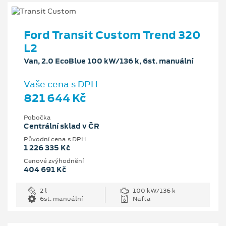
Ford Transit Custom Trend 320
L2
Van, 2.0 EcoBlue 100 kW/136 k, 6st. manuální
Vaše cena s DPH
821 644 Kč
Pobočka
Centrální sklad v ČR
Původní cena s DPH
1 226 335 Kč
Cenové zvýhodnění
404 691 Kč
2 l
100 kW/136 k
6st. manuální
Nafta