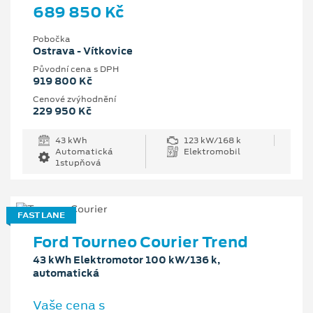
689 850 Kč
Pobočka
Ostrava - Vítkovice
Původní cena s DPH
919 800 Kč
Cenové zvýhodnění
229 950 Kč
43 kWh
123 kW/168 k
Automatická
Elektromobil
1stupňová
FAST LANE
Ford Tourneo Courier Trend
43 kWh Elektromotor 100 kW/136 k,
automatická
Vaše cena s