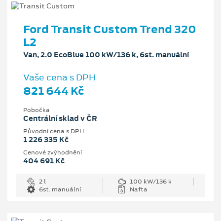
Ford Transit Custom Trend 320
L2
Van, 2.0 EcoBlue 100 kW/136 k, 6st. manuální
Vaše cena s DPH
821 644 Kč
Pobočka
Centrální sklad v ČR
Původní cena s DPH
1 226 335 Kč
Cenové zvýhodnění
404 691 Kč
2 l
100 kW/136 k
6st. manuální
Nafta