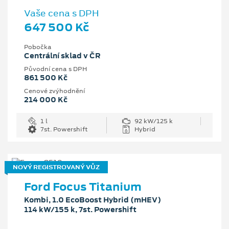
Vaše cena s DPH
647 500 Kč
Pobočka
Centrální sklad v ČR
Původní cena s DPH
861 500 Kč
Cenové zvýhodnění
214 000 Kč
1 l
92 kW/125 k
7st. Powershift
Hybrid
NOVÝ REGISTROVANÝ VŮZ
Ford Focus Titanium
Kombi, 1.0 EcoBoost Hybrid (mHEV)
114 kW/155 k, 7st. Powershift