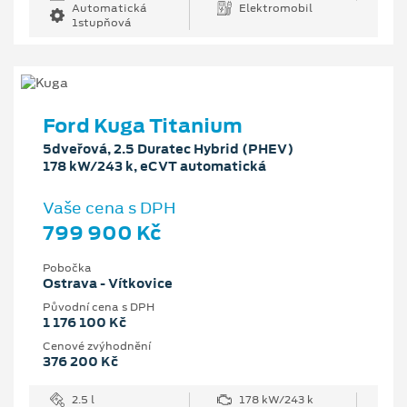
Automatická
Elektromobil
1stupňová
Ford Kuga Titanium
5dveřová, 2.5 Duratec Hybrid (PHEV)
178 kW/243 k, eCVT automatická
Vaše cena s DPH
799 900 Kč
Pobočka
Ostrava - Vítkovice
Původní cena s DPH
1 176 100 Kč
Cenové zvýhodnění
376 200 Kč
2.5 l
178 kW/243 k