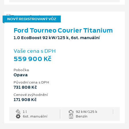
NOVÝ REGISTROVANÝ VŮZ
Ford Tourneo Courier Titanium
1.0 EcoBoost 92 kW/125 k, 6st. manuální
Vaše cena s DPH
559 900 Kč
Pobočka
Opava
Původní cena s DPH
731 808 Kč
Cenové zvýhodnění
171 908 Kč
1 l
92 kW/125 k
6st. manuální
Benzín