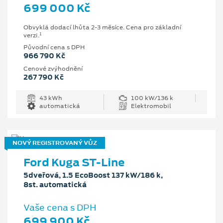
699 000 Kč
Obvyklá dodací lhůta 2-3 měsíce. Cena pro základní
1
verzi.
Původní cena s DPH
966 790 Kč
Cenové zvýhodnění
267 790 Kč
43 kWh
100 kW/136 k
automatická
Elektromobil
NOVÝ REGISTROVANÝ VŮZ
Ford Kuga ST-Line
5dveřová, 1.5 EcoBoost 137 kW/186 k,
8st. automatická
Vaše cena s DPH
699 900 Kč