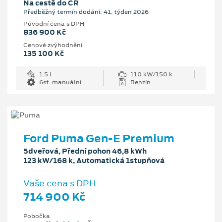
Na cestě do ČR
Předběžný termín dodání: 41. týden 2026
Původní cena s DPH
836 900 Kč
Cenové zvýhodnění
135 100 Kč
1.5 l
110 kW/150 k
6st. manuální
Benzín
Ford Puma Gen-E Premium
5dveřová, Přední pohon 46,8 kWh
123 kW/168 k, Automatická 1stupňová
Vaše cena s DPH
714 900 Kč
Pobočka