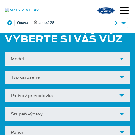
Opava
Janská 28
VYBERTE SI VÁŠ VŮZ
Model
Typ karoserie
Palivo / převodovka
Stupeň výbavy
Pohon