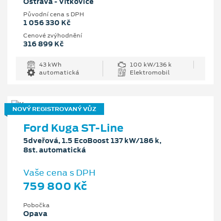
Ostrava - Vítkovice
Původní cena s DPH
1 056 330 Kč
Cenové zvýhodnění
316 899 Kč
43 kWh
100 kW/136 k
automatická
Elektromobil
NOVÝ REGISTROVANÝ VŮZ
Ford Kuga ST-Line
5dveřová, 1.5 EcoBoost 137 kW/186 k,
8st. automatická
Vaše cena s DPH
759 800 Kč
Pobočka
Opava