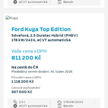
eCVT automatická
Benzín
Ford Kuga Top Edition
5dveřová, 2.5 Duratec Hybrid (PHEV)
178 kW/243 k, eCVT automatická
Vaše cena s DPH
811 200 Kč
Na cestě do ČR
Předběžný termín dodání: 34. týden 2026
Původní cena s DPH
1 118 200 Kč
Cenové zvýhodnění
307 000 Kč
2.5 l
178 kW/243 k
eCVT automatická
Benzín