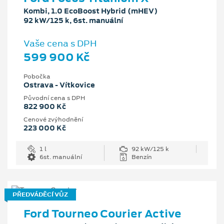
Kombi, 1.0 EcoBoost Hybrid (mHEV)
92 kW/125 k, 6st. manuální
Vaše cena s DPH
599 900 Kč
Pobočka
Ostrava - Vítkovice
Původní cena s DPH
822 900 Kč
Cenové zvýhodnění
223 000 Kč
1 l
92 kW/125 k
6st. manuální
Benzín
PŘEDVÁDĚCÍ VŮZ
Ford Tourneo Courier Active