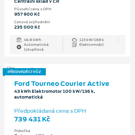
Centrální sklad v ČR
Původní cena s DPH
957 900 Kč
Cenové zvýhodnění
235 000 Kč
46.8 kWh
123 kW/168 k
Automatická
Elektromobil
1stupňová
PŘEDVÁDĚCÍ VŮZ
Ford Tourneo Courier Active
43 kWh Elektromotor 100 kW/136 k,
automatická
Předpokládaná cena s DPH
739 431 Kč
Pobočka