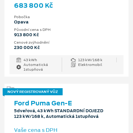
683 800 Kč
Pobočka
Opava
Původní cena s DPH
913 800 Kč
Cenové zvýhodnění
230 000 Kč
43 kWh
123 kW/168 k
Automatická
Elektromobil
1stupňová
NOVÝ REGISTROVANÝ VŮZ
Ford Puma Gen-E
5dveřová, 43 kWh STANDARDNÍ DOJEZD
123 kW/168 k, Automatická 1stupňová
Vaše cena s DPH