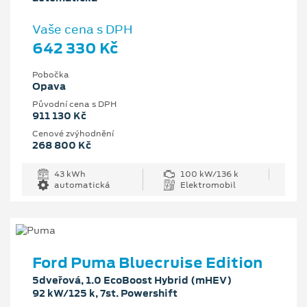
Vaše cena s DPH
642 330 Kč
Pobočka
Opava
Původní cena s DPH
911 130 Kč
Cenové zvýhodnění
268 800 Kč
43 kWh
100 kW/136 k
automatická
Elektromobil
Ford Puma Bluecruise Edition
5dveřová, 1.0 EcoBoost Hybrid (mHEV)
92 kW/125 k, 7st. Powershift