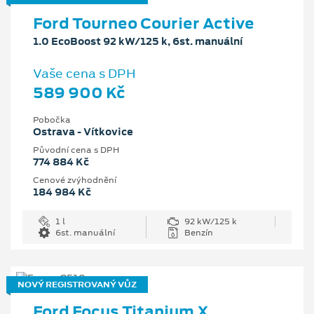
Ford Tourneo Courier Active
1.0 EcoBoost 92 kW/125 k, 6st. manuální
Vaše cena s DPH
589 900 Kč
Pobočka
Ostrava - Vítkovice
Původní cena s DPH
774 884 Kč
Cenové zvýhodnění
184 984 Kč
1 l
92 kW/125 k
6st. manuální
Benzín
NOVÝ REGISTROVANÝ VŮZ
Ford Focus Titanium X