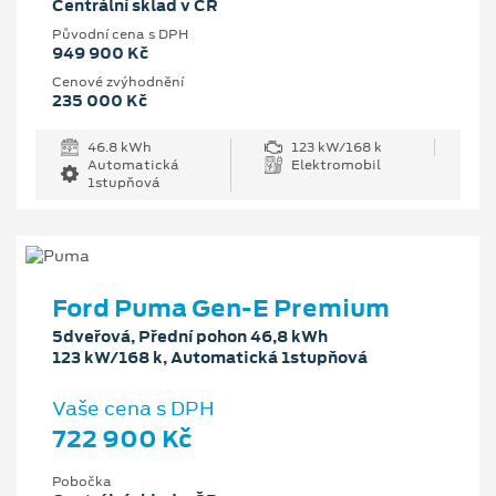
Centrální sklad v ČR
Původní cena s DPH
949 900 Kč
Cenové zvýhodnění
235 000 Kč
46.8 kWh
123 kW/168 k
Automatická
Elektromobil
1stupňová
Ford Puma Gen-E Premium
5dveřová, Přední pohon 46,8 kWh
123 kW/168 k, Automatická 1stupňová
Vaše cena s DPH
722 900 Kč
Pobočka