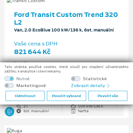
Ford Transit Custom Trend 320
L2
Van, 2.0 EcoBlue 100 kW/136 k, 6st. manuální
Vaše cena s DPH
821 644 Kč
Pobočka
Tato stránka používá cookies, které slouží pro zlepšení uživatelského
Opava
zážitku, k analytice i cílení reklamy.
Původní cena s DPH
Nutné
Statistické
1 226 335 Kč
Marketingové
Zobrazit detaily
Cenové zvýhodnění
404 691 Kč
Odmítnout
Povolit vybrané
Povolit vše
2 l
100 kW/136 k
6st. manuální
Nafta