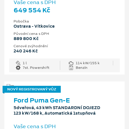
Vaše cena s DPH
649 554 Kč
Pobočka
Ostrava - Vítkovice
Původní cena s DPH
889 800 Kč
Cenové zvýhodnění
240 246 Kč
1 l
114 kW/155 k
7st. Powershift
Benzín
NOVÝ REGISTROVANÝ VŮZ
Ford Puma Gen-E
5dveřová, 43 kWh STANDARDNÍ DOJEZD
123 kW/168 k, Automatická 1stupňová
Vaše cena s DPH