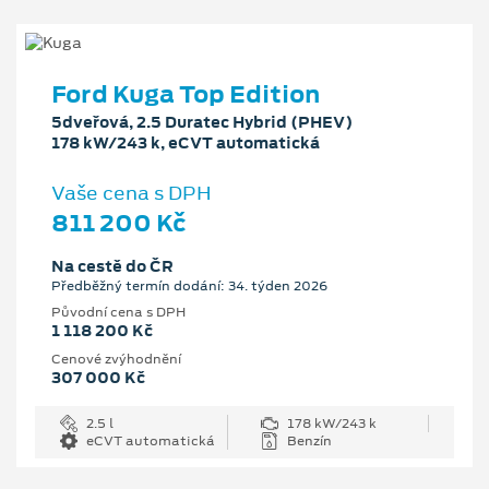
Ford Kuga Top Edition
5dveřová, 2.5 Duratec Hybrid (PHEV)
178 kW/243 k, eCVT automatická
Vaše cena s DPH
811 200 Kč
Na cestě do ČR
Předběžný termín dodání: 34. týden 2026
Původní cena s DPH
1 118 200 Kč
Cenové zvýhodnění
307 000 Kč
2.5 l
178 kW/243 k
eCVT automatická
Benzín