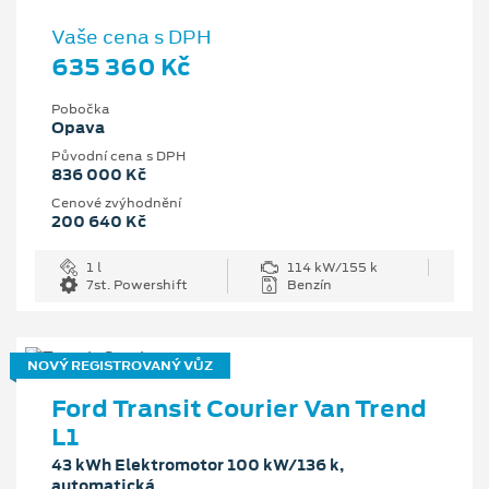
Vaše cena s DPH
635 360 Kč
Pobočka
Opava
Původní cena s DPH
836 000 Kč
Cenové zvýhodnění
200 640 Kč
1 l
114 kW/155 k
7st. Powershift
Benzín
NOVÝ REGISTROVANÝ VŮZ
Ford Transit Courier Van Trend
L1
43 kWh Elektromotor 100 kW/136 k,
automatická