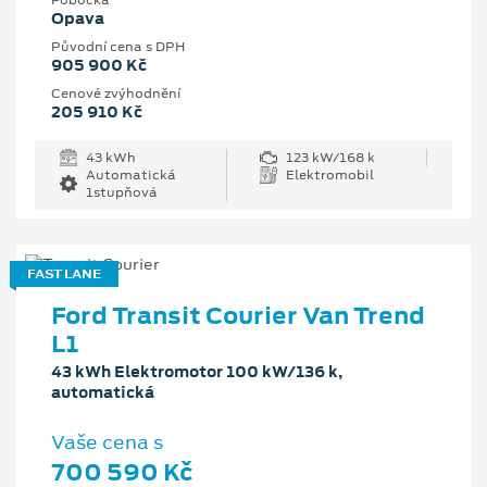
Pobočka
Opava
Původní cena s DPH
905 900 Kč
Cenové zvýhodnění
205 910 Kč
43 kWh
123 kW/168 k
Automatická
Elektromobil
1stupňová
FAST LANE
Ford Transit Courier Van Trend
L1
43 kWh Elektromotor 100 kW/136 k,
automatická
Vaše cena s
700 590 Kč