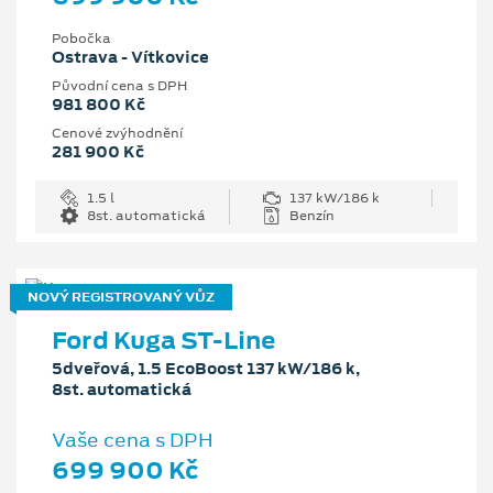
Pobočka
Ostrava - Vítkovice
Původní cena s DPH
981 800 Kč
Cenové zvýhodnění
281 900 Kč
1.5 l
137 kW/186 k
8st. automatická
Benzín
NOVÝ REGISTROVANÝ VŮZ
Ford Kuga ST-Line
5dveřová, 1.5 EcoBoost 137 kW/186 k,
8st. automatická
Vaše cena s DPH
699 900 Kč