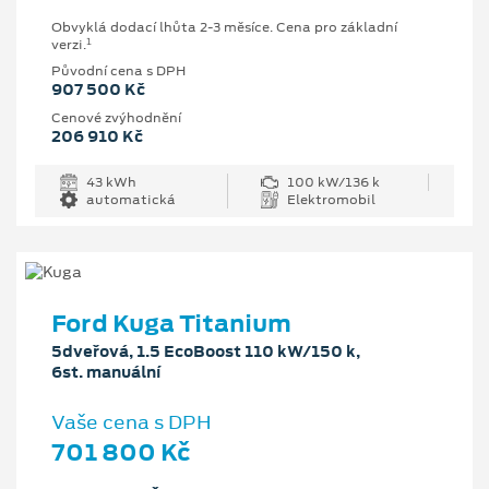
Obvyklá dodací lhůta 2-3 měsíce. Cena pro základní
1
verzi.
Původní cena s DPH
907 500 Kč
Cenové zvýhodnění
206 910 Kč
43 kWh
100 kW/136 k
automatická
Elektromobil
Ford Kuga Titanium
5dveřová, 1.5 EcoBoost 110 kW/150 k,
6st. manuální
Vaše cena s DPH
701 800 Kč