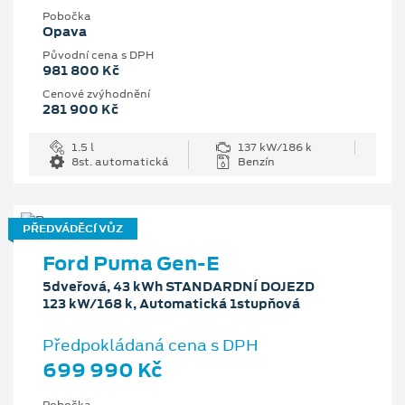
Pobočka
Opava
Původní cena s DPH
981 800 Kč
Cenové zvýhodnění
281 900 Kč
1.5 l
137 kW/186 k
8st. automatická
Benzín
PŘEDVÁDĚCÍ VŮZ
Ford Puma Gen-E
5dveřová, 43 kWh STANDARDNÍ DOJEZD
123 kW/168 k, Automatická 1stupňová
Předpokládaná cena s DPH
699 990 Kč