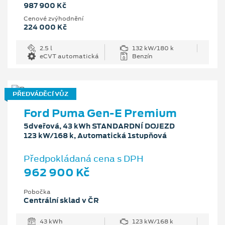
987 900 Kč
Cenové zvýhodnění
224 000 Kč
2.5 l
132 kW/180 k
eCVT automatická
Benzín
PŘEDVÁDĚCÍ VŮZ
Ford Puma Gen-E Premium
5dveřová, 43 kWh STANDARDNÍ DOJEZD
123 kW/168 k, Automatická 1stupňová
Předpokládaná cena s DPH
962 900 Kč
Pobočka
Centrální sklad v ČR
43 kWh
123 kW/168 k