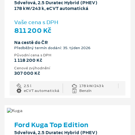
5dveřová, 2.5 Duratec Hybrid (PHEV)
178 kW/243 k, eCVT automatická
Vaše cena s DPH
811 200 Kč
Na cestě do ČR
Předběžný termín dodání: 35. týden 2026
Původní cena s DPH
1 118 200 Kč
Cenové zvýhodnění
307 000 Kč
2.5 l
178 kW/243 k
eCVT automatická
Benzín
Ford Kuga Top Edition
5dveřová, 2.5 Duratec Hybrid (PHEV)