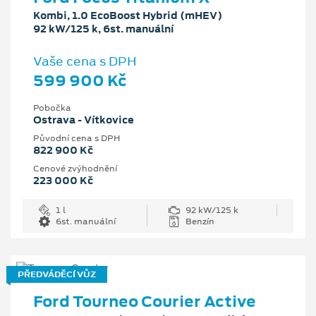
Kombi, 1.0 EcoBoost Hybrid (mHEV)
92 kW/125 k, 6st. manuální
Vaše cena s DPH
599 900 Kč
Pobočka
Ostrava - Vítkovice
Původní cena s DPH
822 900 Kč
Cenové zvýhodnění
223 000 Kč
1 l
92 kW/125 k
6st. manuální
Benzín
PŘEDVÁDĚCÍ VŮZ
Ford Tourneo Courier Active