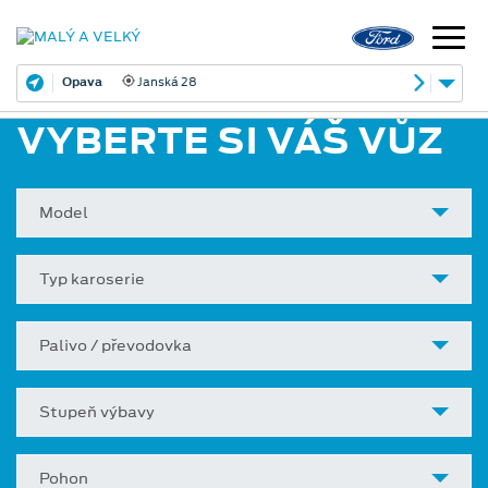
Opava
Janská 28
VYBERTE SI VÁŠ VŮZ
Model
Typ karoserie
Palivo / převodovka
Stupeň výbavy
Pohon