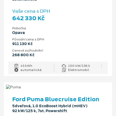
Vaše cena s DPH
642 330 Kč
Pobočka
Opava
Původní cena s DPH
911 130 Kč
Cenové zvýhodnění
268 800 Kč
43 kWh
100 kW/136 k
automatická
Elektromobil
Ford Puma Bluecruise Edition
5dveřová, 1.0 EcoBoost Hybrid (mHEV)
92 kW/125 k, 7st. Powershift