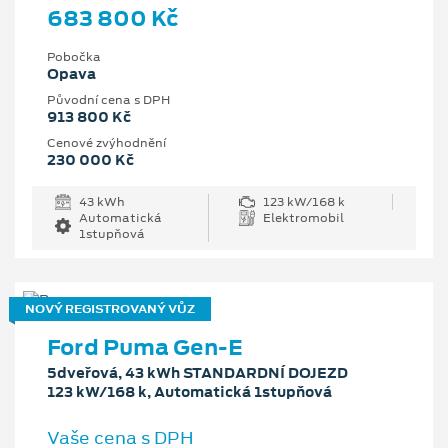
683 800 Kč
Pobočka
Opava
Původní cena s DPH
913 800 Kč
Cenové zvýhodnění
230 000 Kč
43 kWh
123 kW/168 k
Automatická
Elektromobil
1stupňová
NOVÝ REGISTROVANÝ VŮZ
Ford Puma Gen-E
5dveřová, 43 kWh STANDARDNÍ DOJEZD
123 kW/168 k, Automatická 1stupňová
Vaše cena s DPH