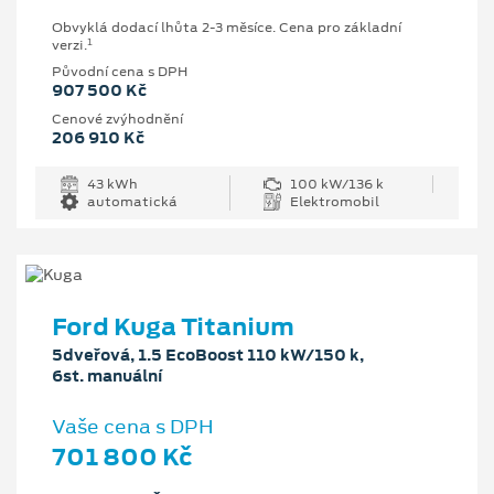
Obvyklá dodací lhůta 2-3 měsíce. Cena pro základní
1
verzi.
Původní cena s DPH
907 500 Kč
Cenové zvýhodnění
206 910 Kč
43 kWh
100 kW/136 k
automatická
Elektromobil
Ford Kuga Titanium
5dveřová, 1.5 EcoBoost 110 kW/150 k,
6st. manuální
Vaše cena s DPH
701 800 Kč