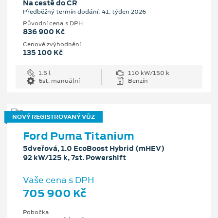
Na cestě do ČR
Předběžný termín dodání: 41. týden 2026
Původní cena s DPH
836 900 Kč
Cenové zvýhodnění
135 100 Kč
1.5 l
110 kW/150 k
6st. manuální
Benzín
NOVÝ REGISTROVANÝ VŮZ
Ford Puma Titanium
5dveřová, 1.0 EcoBoost Hybrid (mHEV)
92 kW/125 k, 7st. Powershift
Vaše cena s DPH
705 900 Kč
Pobočka