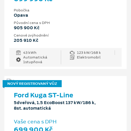
Pobočka
Opava
Původní cena s DPH
905 900 Kč
Cenové zvýhodnění
205 910 Kč
43 kWh
123 kW/168 k
Automatická
Elektromobil
1stupňová
NOVÝ REGISTROVANÝ VŮZ
Ford Kuga ST-Line
5dveřová, 1.5 EcoBoost 137 kW/186 k,
8st. automatická
Vaše cena s DPH
699 900 Kč