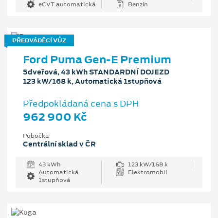
eCVT automatická
Benzín
PŘEDVÁDĚCÍ VŮZ
Ford Puma Gen-E Premium
5dveřová, 43 kWh STANDARDNÍ DOJEZD
123 kW/168 k, Automatická 1stupňová
Předpokládaná cena s DPH
962 900 Kč
Pobočka
Centrální sklad v ČR
43 kWh
123 kW/168 k
Automatická
Elektromobil
1stupňová