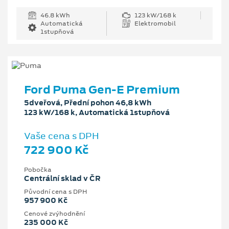
46.8 kWh
123 kW/168 k
Automatická
Elektromobil
1stupňová
Ford Puma Gen-E Premium
5dveřová, Přední pohon 46,8 kWh
123 kW/168 k, Automatická 1stupňová
Vaše cena s DPH
722 900 Kč
Pobočka
Centrální sklad v ČR
Původní cena s DPH
957 900 Kč
Cenové zvýhodnění
235 000 Kč