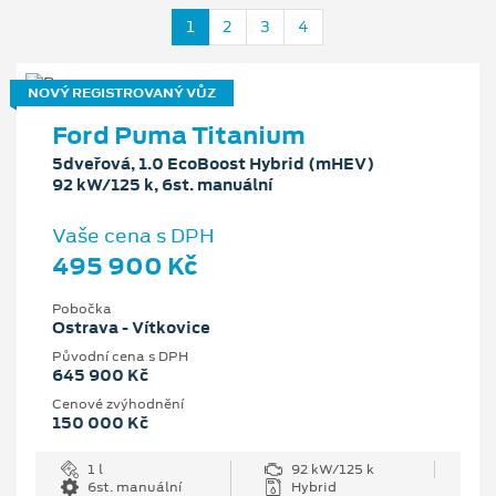
1
2
3
4
NOVÝ REGISTROVANÝ VŮZ
Ford Puma Titanium
5dveřová, 1.0 EcoBoost Hybrid (mHEV)
92 kW/125 k, 6st. manuální
Vaše cena s DPH
495 900 Kč
Pobočka
Ostrava - Vítkovice
Původní cena s DPH
645 900 Kč
Cenové zvýhodnění
150 000 Kč
1 l
92 kW/125 k
6st. manuální
Hybrid