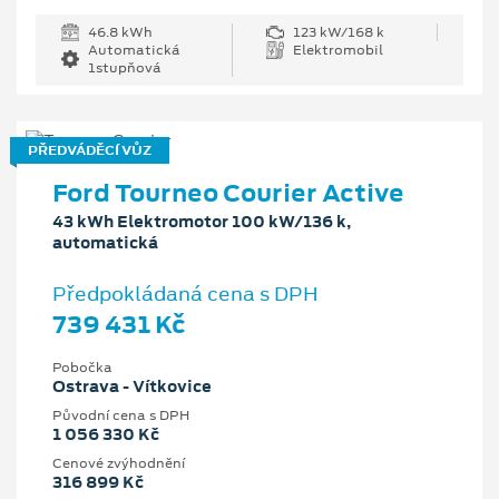
46.8 kWh
123 kW/168 k
Automatická
Elektromobil
1stupňová
PŘEDVÁDĚCÍ VŮZ
Ford Tourneo Courier Active
43 kWh Elektromotor 100 kW/136 k,
automatická
Předpokládaná cena s DPH
739 431 Kč
Pobočka
Ostrava - Vítkovice
Původní cena s DPH
1 056 330 Kč
Cenové zvýhodnění
316 899 Kč