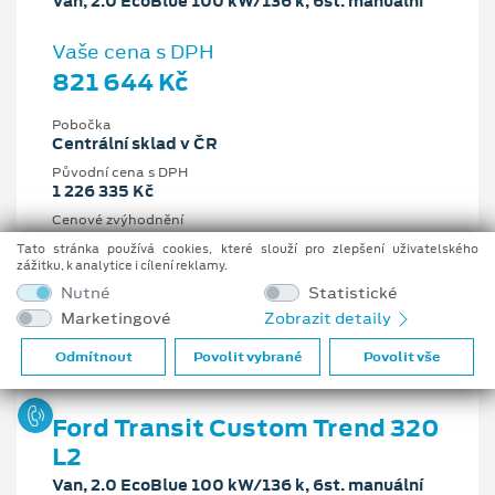
Van, 2.0 EcoBlue 100 kW/136 k, 6st. manuální
Vaše cena s DPH
821 644 Kč
Pobočka
Centrální sklad v ČR
Původní cena s DPH
1 226 335 Kč
Cenové zvýhodnění
404 691 Kč
Tato stránka používá cookies, které slouží pro zlepšení uživatelského
zážitku, k analytice i cílení reklamy.
2 l
100 kW/136 k
Nutné
Statistické
6st. manuální
Nafta
Marketingové
Zobrazit detaily
Odmítnout
Povolit vybrané
Povolit vše
Ford Transit Custom Trend 320
L2
Van, 2.0 EcoBlue 100 kW/136 k, 6st. manuální