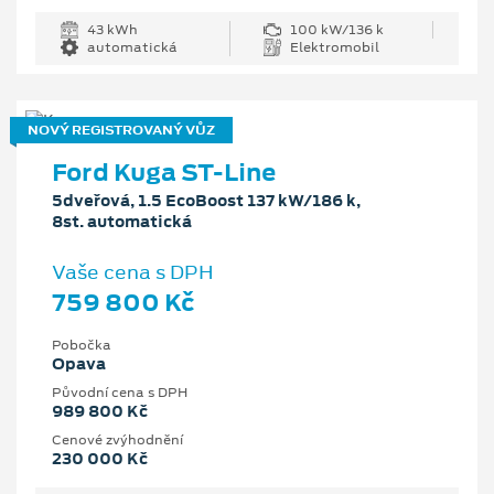
43 kWh
100 kW/136 k
automatická
Elektromobil
NOVÝ REGISTROVANÝ VŮZ
Ford Kuga ST-Line
5dveřová, 1.5 EcoBoost 137 kW/186 k,
8st. automatická
Vaše cena s DPH
759 800 Kč
Pobočka
Opava
Původní cena s DPH
989 800 Kč
Cenové zvýhodnění
230 000 Kč