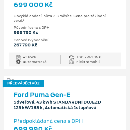
699 000 Kč
Obvyklá dodací lhůta 2-3 měsíce. Cena pro základní
1
verzi.
Původní cena s DPH
966 790 Kč
Cenové zvýhodnění
267 790 Kč
43 kWh
100 kW/136 k
automatická
Elektromobil
PŘEDVÁDĚCÍ VŮZ
Ford Puma Gen-E
5dveřová, 43 kWh STANDARDNÍ DOJEZD
123 kW/168 k, Automatická 1stupňová
Předpokládaná cena s DPH
699 990 Kč