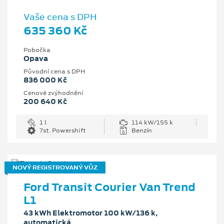
Vaše cena s DPH
635 360 Kč
Pobočka
Opava
Původní cena s DPH
836 000 Kč
Cenové zvýhodnění
200 640 Kč
1 l
114 kW/155 k
7st. Powershift
Benzín
NOVÝ REGISTROVANÝ VŮZ
Ford Transit Courier Van Trend
L1
43 kWh Elektromotor 100 kW/136 k,
automatická