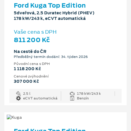
Ford Kuga Top Edition
5dveřová, 2.5 Duratec Hybrid (PHEV)
178 kW/243 k, eCVT automatická
Vaše cena s DPH
811 200 Kč
Na cestě do ČR
Předběžný termín dodání: 34. týden 2026
Původní cena s DPH
1 118 200 Kč
Cenové zvýhodnění
307 000 Kč
2.5 l
178 kW/243 k
eCVT automatická
Benzín