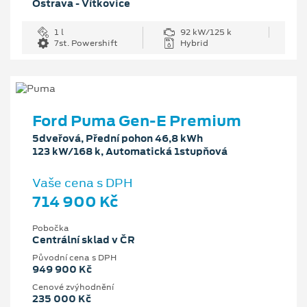
Ostrava - Vítkovice
1 l
92 kW/125 k
7st. Powershift
Hybrid
Ford Puma Gen-E Premium
5dveřová, Přední pohon 46,8 kWh
123 kW/168 k, Automatická 1stupňová
Vaše cena s DPH
714 900 Kč
Pobočka
Centrální sklad v ČR
Původní cena s DPH
949 900 Kč
Cenové zvýhodnění
235 000 Kč