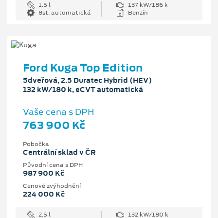
1.5 l
137 kW/186 k
8st. automatická
Benzín
Ford Kuga Top Edition
5dveřová, 2.5 Duratec Hybrid (HEV)
132 kW/180 k, eCVT automatická
Vaše cena s DPH
763 900 Kč
Pobočka
Centrální sklad v ČR
Původní cena s DPH
987 900 Kč
Cenové zvýhodnění
224 000 Kč
2.5 l
132 kW/180 k