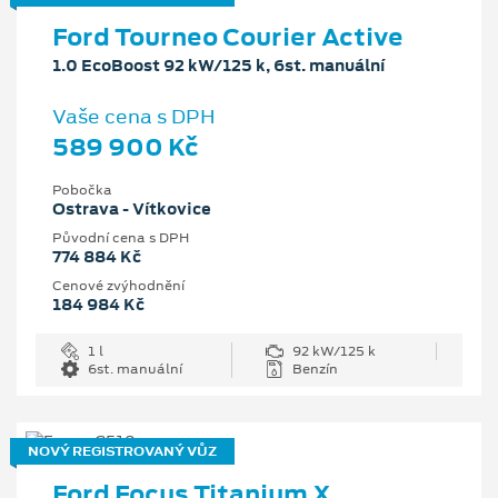
Ford Tourneo Courier Active
1.0 EcoBoost 92 kW/125 k, 6st. manuální
Vaše cena s DPH
589 900 Kč
Pobočka
Ostrava - Vítkovice
Původní cena s DPH
774 884 Kč
Cenové zvýhodnění
184 984 Kč
1 l
92 kW/125 k
6st. manuální
Benzín
NOVÝ REGISTROVANÝ VŮZ
Ford Focus Titanium X