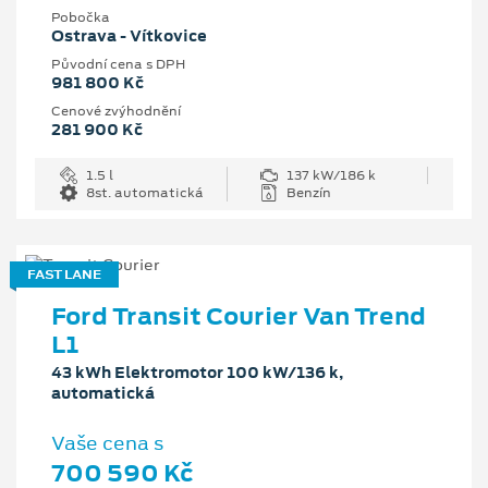
Pobočka
Ostrava - Vítkovice
Původní cena s DPH
981 800 Kč
Cenové zvýhodnění
281 900 Kč
1.5 l
137 kW/186 k
8st. automatická
Benzín
FAST LANE
Ford Transit Courier Van Trend
L1
43 kWh Elektromotor 100 kW/136 k,
automatická
Vaše cena s
700 590 Kč