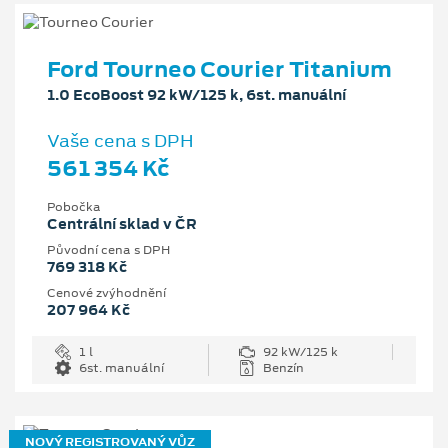
Ford Tourneo Courier Titanium
1.0 EcoBoost 92 kW/125 k, 6st. manuální
Vaše cena s DPH
561 354 Kč
Pobočka
Centrální sklad v ČR
Původní cena s DPH
769 318 Kč
Cenové zvýhodnění
207 964 Kč
1 l
92 kW/125 k
6st. manuální
Benzín
NOVÝ REGISTROVANÝ VŮZ