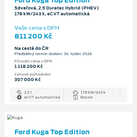
Ford Kuga Top Edition
5dveřová, 2.5 Duratec Hybrid (PHEV)
178 kW/243 k, eCVT automatická
Vaše cena s DPH
811 200 Kč
Na cestě do ČR
Předběžný termín dodání: 34. týden 2026
Původní cena s DPH
1 118 200 Kč
Cenové zvýhodnění
307 000 Kč
2.5 l
178 kW/243 k
eCVT automatická
Benzín
Ford Kuga Top Edition