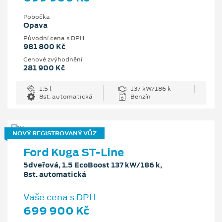
Pobočka
Opava
Původní cena s DPH
981 800 Kč
Cenové zvýhodnění
281 900 Kč
1.5 l
137 kW/186 k
8st. automatická
Benzín
NOVÝ REGISTROVANÝ VŮZ
Ford Kuga ST-Line
5dveřová, 1.5 EcoBoost 137 kW/186 k,
8st. automatická
Vaše cena s DPH
699 900 Kč