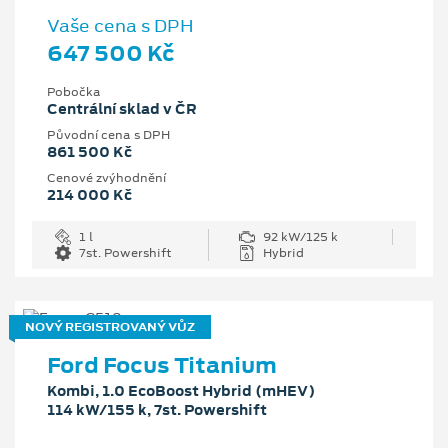
Vaše cena s DPH
647 500 Kč
Pobočka
Centrální sklad v ČR
Původní cena s DPH
861 500 Kč
Cenové zvýhodnění
214 000 Kč
1 l
92 kW/125 k
7st. Powershift
Hybrid
NOVÝ REGISTROVANÝ VŮZ
Ford Focus Titanium
Kombi, 1.0 EcoBoost Hybrid (mHEV)
114 kW/155 k, 7st. Powershift