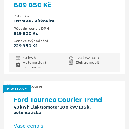
689 850 Kč
Pobočka
Ostrava - Vítkovice
Původní cena s DPH
919 800 Kč
Cenové zvýhodnění
229 950 Kč
43 kWh
123 kW/168 k
Automatická
Elektromobil
1stupňová
FAST LANE
Ford Tourneo Courier Trend
43 kWh Elektromotor 100 kW/136 k,
automatická
Vaše cena s