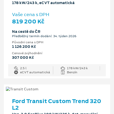
178 kW/243 k, eCVT automatická
Vaše cena s DPH
819 200 Kč
Na cestě do ČR
Předběžný termín dodání: 34. týden 2026
Původní cena s DPH
1 126 200 Kč
Cenové zvýhodnění
307 000 Kč
2.5 l
178 kW/243 k
eCVT automatická
Benzín
Ford Transit Custom Trend 320
L2