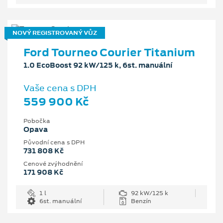
NOVÝ REGISTROVANÝ VŮZ
Ford Tourneo Courier Titanium
1.0 EcoBoost 92 kW/125 k, 6st. manuální
Vaše cena s DPH
559 900 Kč
Pobočka
Opava
Původní cena s DPH
731 808 Kč
Cenové zvýhodnění
171 908 Kč
1 l
92 kW/125 k
6st. manuální
Benzín