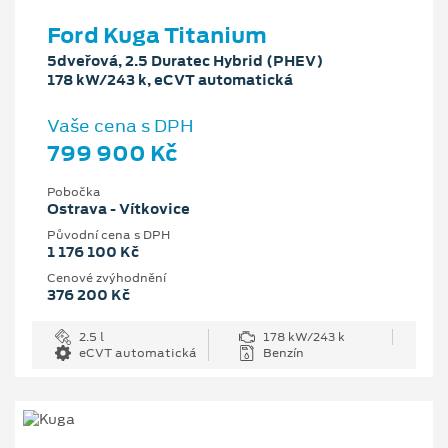
Ford Kuga Titanium
5dveřová, 2.5 Duratec Hybrid (PHEV)
178 kW/243 k, eCVT automatická
Vaše cena s DPH
799 900 Kč
Pobočka
Ostrava - Vítkovice
Původní cena s DPH
1 176 100 Kč
Cenové zvýhodnění
376 200 Kč
2.5 l
178 kW/243 k
eCVT automatická
Benzín