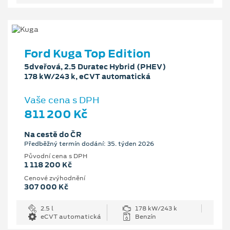
Ford Kuga Top Edition
5dveřová, 2.5 Duratec Hybrid (PHEV)
178 kW/243 k, eCVT automatická
Vaše cena s DPH
811 200 Kč
Na cestě do ČR
Předběžný termín dodání: 35. týden 2026
Původní cena s DPH
1 118 200 Kč
Cenové zvýhodnění
307 000 Kč
2.5 l
178 kW/243 k
eCVT automatická
Benzín