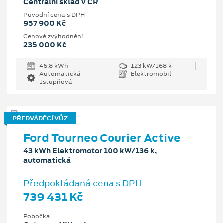
Centrální sklad v ČR
Původní cena s DPH
957 900 Kč
Cenové zvýhodnění
235 000 Kč
46.8 kWh
123 kW/168 k
Automatická
Elektromobil
1stupňová
PŘEDVÁDĚCÍ VŮZ
Ford Tourneo Courier Active
43 kWh Elektromotor 100 kW/136 k,
automatická
Předpokládaná cena s DPH
739 431 Kč
Pobočka