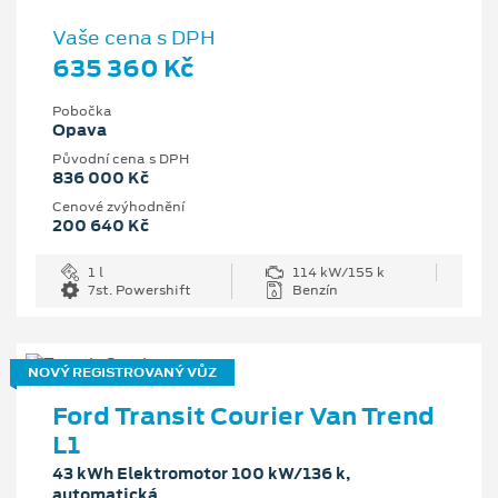
Vaše cena s DPH
635 360 Kč
Pobočka
Opava
Původní cena s DPH
836 000 Kč
Cenové zvýhodnění
200 640 Kč
1 l
114 kW/155 k
7st. Powershift
Benzín
NOVÝ REGISTROVANÝ VŮZ
Ford Transit Courier Van Trend
L1
43 kWh Elektromotor 100 kW/136 k,
automatická