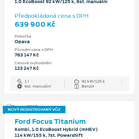
1.0 EcoBoost 92 kW/125 k, 6st. manuální
Předpokládaná cena s DPH
639 900 Kč
Pobočka
Opava
Původní cena s DPH
763 147 Kč
Cenové zvýhodnění
123 247 Kč
1 l
92 kW/125 k
6st. manuální
Benzín
NOVÝ REGISTROVANÝ VŮZ
Ford Focus Titanium
Kombi, 1.0 EcoBoost Hybrid (mHEV)
114 kW/155 k, 7st. Powershift