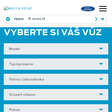
Opava
Janská 28
VYBERTE SI VÁŠ VŮZ
Model
Typ karoserie
Palivo / převodovka
Stupeň výbavy
Pohon