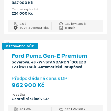
987 900 Kč
Cenové zvýhodnění
224 000 Kč
2.5 l
132 kW/180 k
eCVT automatická
Benzín
PŘEDVÁDĚCÍ VŮZ
Ford Puma Gen-E Premium
5dveřová, 43 kWh STANDARDNÍ DOJEZD
123 kW/168 k, Automatická 1stupňová
Předpokládaná cena s DPH
962 900 Kč
Pobočka
Centrální sklad v ČR
43 kWh
123 kW/168 k