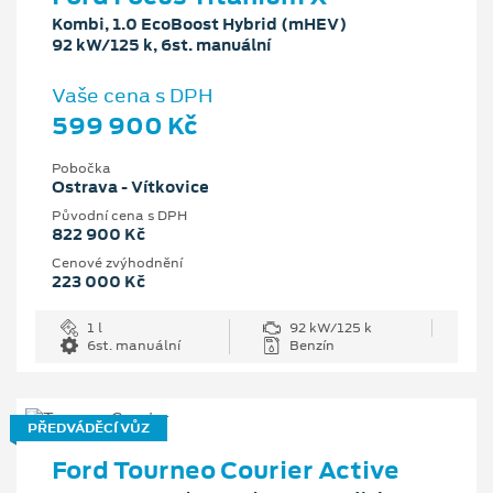
Kombi, 1.0 EcoBoost Hybrid (mHEV)
92 kW/125 k, 6st. manuální
Vaše cena s DPH
599 900 Kč
Pobočka
Ostrava - Vítkovice
Původní cena s DPH
822 900 Kč
Cenové zvýhodnění
223 000 Kč
1 l
92 kW/125 k
6st. manuální
Benzín
PŘEDVÁDĚCÍ VŮZ
Ford Tourneo Courier Active