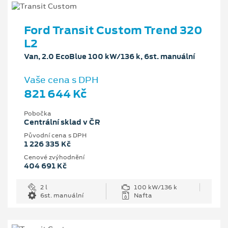
Ford Transit Custom Trend 320
L2
Van, 2.0 EcoBlue 100 kW/136 k, 6st. manuální
Vaše cena s DPH
821 644 Kč
Pobočka
Centrální sklad v ČR
Původní cena s DPH
1 226 335 Kč
Cenové zvýhodnění
404 691 Kč
2 l
100 kW/136 k
6st. manuální
Nafta