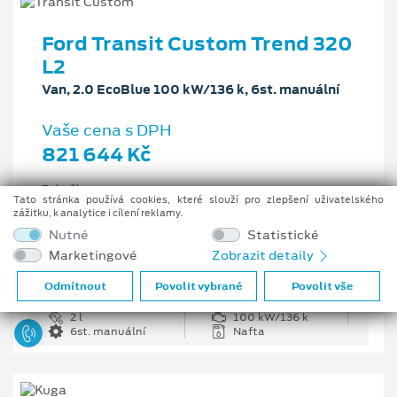
Ford Transit Custom Trend 320
L2
Van, 2.0 EcoBlue 100 kW/136 k, 6st. manuální
Vaše cena s DPH
821 644 Kč
Pobočka
Tato stránka používá cookies, které slouží pro zlepšení uživatelského
Opava
zážitku, k analytice i cílení reklamy.
Původní cena s DPH
Nutné
Statistické
1 226 335 Kč
Marketingové
Zobrazit detaily
Cenové zvýhodnění
404 691 Kč
Odmítnout
Povolit vybrané
Povolit vše
2 l
100 kW/136 k
6st. manuální
Nafta