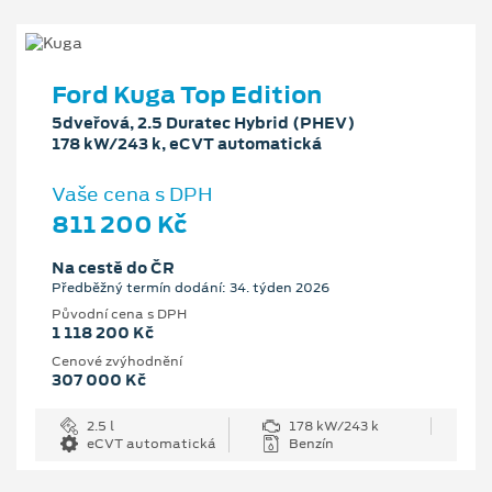
Ford Kuga Top Edition
5dveřová, 2.5 Duratec Hybrid (PHEV)
178 kW/243 k, eCVT automatická
Vaše cena s DPH
811 200 Kč
Na cestě do ČR
Předběžný termín dodání: 34. týden 2026
Původní cena s DPH
1 118 200 Kč
Cenové zvýhodnění
307 000 Kč
2.5 l
178 kW/243 k
eCVT automatická
Benzín