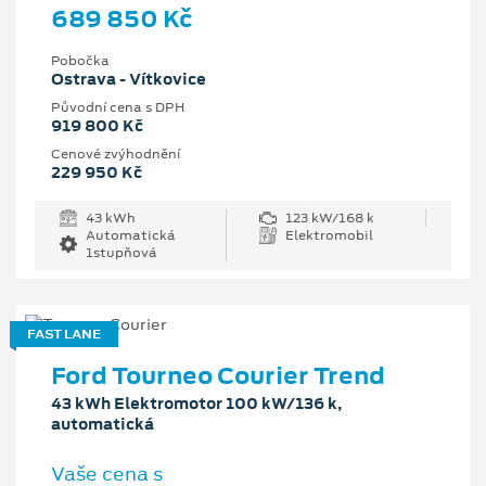
689 850 Kč
Pobočka
Ostrava - Vítkovice
Původní cena s DPH
919 800 Kč
Cenové zvýhodnění
229 950 Kč
43 kWh
123 kW/168 k
Automatická
Elektromobil
1stupňová
FAST LANE
Ford Tourneo Courier Trend
43 kWh Elektromotor 100 kW/136 k,
automatická
Vaše cena s