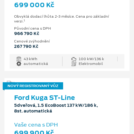
699 000 Kč
Obvyklá dodací lhůta 2-3 měsíce. Cena pro základní
1
verzi.
Původní cena s DPH
966 790 Kč
Cenové zvýhodnění
267 790 Kč
43 kWh
100 kW/136 k
automatická
Elektromobil
NOVÝ REGISTROVANÝ VŮZ
Ford Kuga ST-Line
5dveřová, 1.5 EcoBoost 137 kW/186 k,
8st. automatická
Vaše cena s DPH
699 900 Kč