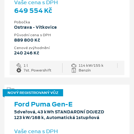
Vaše cena s DPH
649 554 Kč
Pobočka
Ostrava - Vítkovice
Původní cena s DPH
889 800 Kč
Cenové zvýhodnění
240 246 Kč
1 l
114 kW/155 k
7st. Powershift
Benzín
NOVÝ REGISTROVANÝ VŮZ
Ford Puma Gen-E
5dveřová, 43 kWh STANDARDNÍ DOJEZD
123 kW/168 k, Automatická 1stupňová
Vaše cena s DPH