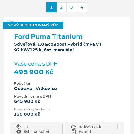
1
2
3
4
NOVÝ REGISTROVANÝ VŮZ
Ford Puma Titanium
5dveřová, 1.0 EcoBoost Hybrid (mHEV)
92 kW/125 k, 6st. manuální
Vaše cena s DPH
495 900 Kč
Pobočka
Ostrava - Vítkovice
Původní cena s DPH
645 900 Kč
Cenové zvýhodnění
150 000 Kč
1 l
92 kW/125 k
6st. manuální
Hybrid