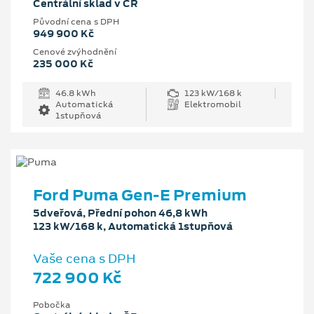
Centrální sklad v ČR
Původní cena s DPH
949 900 Kč
Cenové zvýhodnění
235 000 Kč
46.8 kWh
123 kW/168 k
Automatická
Elektromobil
1stupňová
Ford Puma Gen-E Premium
5dveřová, Přední pohon 46,8 kWh
123 kW/168 k, Automatická 1stupňová
Vaše cena s DPH
722 900 Kč
Pobočka