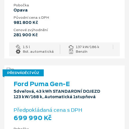
Pobočka
Opava
Původní cena s DPH
981 800 Kč
Cenové zvýhodnění
281 900 Kč
1.5 l
137 kW/186 k
8st. automatická
Benzín
PŘEDVÁDĚCÍ VŮZ
Ford Puma Gen-E
5dveřová, 43 kWh STANDARDNÍ DOJEZD
123 kW/168 k, Automatická 1stupňová
Předpokládaná cena s DPH
699 990 Kč