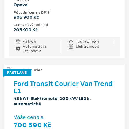
Pobočka
Opava
Původní cena s DPH
905 900 Kč
Cenové zvýhodnění
205 910 Kč
43 kWh
123 kW/168 k
Automatická
Elektromobil
1stupňová
FAST LANE
Ford Transit Courier Van Trend
L1
43 kWh Elektromotor 100 kW/136 k,
automatická
Vaše cena s
700 590 Kč