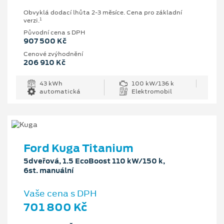
Obvyklá dodací lhůta 2-3 měsíce. Cena pro základní
1
verzi.
Původní cena s DPH
907 500 Kč
Cenové zvýhodnění
206 910 Kč
43 kWh
100 kW/136 k
automatická
Elektromobil
Ford Kuga Titanium
5dveřová, 1.5 EcoBoost 110 kW/150 k,
6st. manuální
Vaše cena s DPH
701 800 Kč