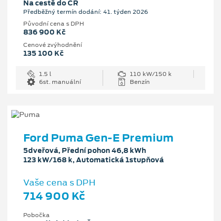
Na cestě do ČR
Předběžný termín dodání: 41. týden 2026
Původní cena s DPH
836 900 Kč
Cenové zvýhodnění
135 100 Kč
1.5 l
110 kW/150 k
6st. manuální
Benzín
Ford Puma Gen-E Premium
5dveřová, Přední pohon 46,8 kWh
123 kW/168 k, Automatická 1stupňová
Vaše cena s DPH
714 900 Kč
Pobočka