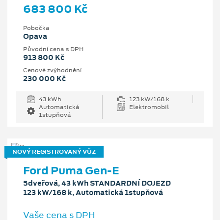
683 800 Kč
Pobočka
Opava
Původní cena s DPH
913 800 Kč
Cenové zvýhodnění
230 000 Kč
43 kWh
123 kW/168 k
Automatická
Elektromobil
1stupňová
NOVÝ REGISTROVANÝ VŮZ
Ford Puma Gen-E
5dveřová, 43 kWh STANDARDNÍ DOJEZD
123 kW/168 k, Automatická 1stupňová
Vaše cena s DPH