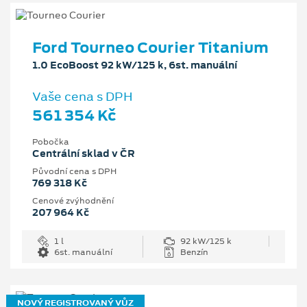
Ford Tourneo Courier Titanium
1.0 EcoBoost 92 kW/125 k, 6st. manuální
Vaše cena s DPH
561 354 Kč
Pobočka
Centrální sklad v ČR
Původní cena s DPH
769 318 Kč
Cenové zvýhodnění
207 964 Kč
1 l
92 kW/125 k
6st. manuální
Benzín
NOVÝ REGISTROVANÝ VŮZ