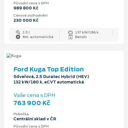
Původní cena s DPH
989 800 Kč
Cenové zvýhodnění
230 000 Kč
1.5 l
137 kW/186 k
8st. automatická
Benzín
Ford Kuga Top Edition
5dveřová, 2.5 Duratec Hybrid (HEV)
132 kW/180 k, eCVT automatická
Vaše cena s DPH
763 900 Kč
Pobočka
Centrální sklad v ČR
Původní cena s DPH