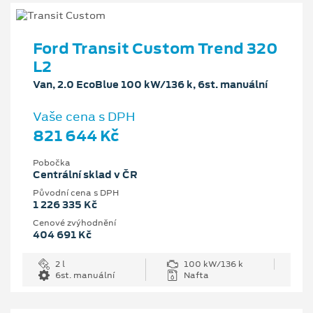
Ford Transit Custom Trend 320
L2
Van, 2.0 EcoBlue 100 kW/136 k, 6st. manuální
Vaše cena s DPH
821 644 Kč
Pobočka
Centrální sklad v ČR
Původní cena s DPH
1 226 335 Kč
Cenové zvýhodnění
404 691 Kč
2 l
100 kW/136 k
6st. manuální
Nafta