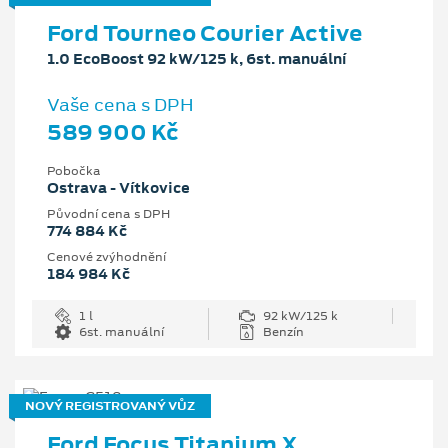
Ford Tourneo Courier Active
1.0 EcoBoost 92 kW/125 k, 6st. manuální
Vaše cena s DPH
589 900 Kč
Pobočka
Ostrava - Vítkovice
Původní cena s DPH
774 884 Kč
Cenové zvýhodnění
184 984 Kč
1 l
92 kW/125 k
6st. manuální
Benzín
NOVÝ REGISTROVANÝ VŮZ
Ford Focus Titanium X