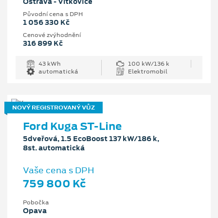
Ostrava - Vítkovice
Původní cena s DPH
1 056 330 Kč
Cenové zvýhodnění
316 899 Kč
43 kWh
100 kW/136 k
automatická
Elektromobil
NOVÝ REGISTROVANÝ VŮZ
Ford Kuga ST-Line
5dveřová, 1.5 EcoBoost 137 kW/186 k,
8st. automatická
Vaše cena s DPH
759 800 Kč
Pobočka
Opava