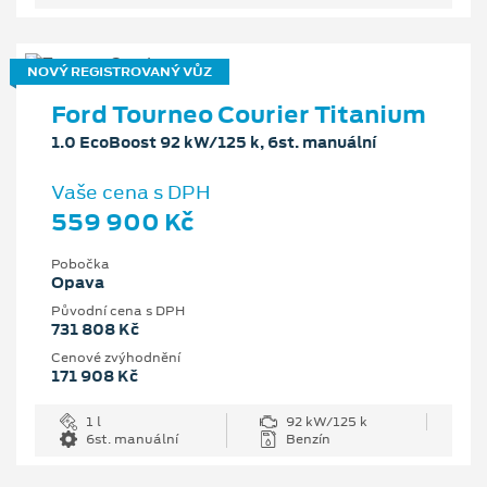
NOVÝ REGISTROVANÝ VŮZ
Ford Tourneo Courier Titanium
1.0 EcoBoost 92 kW/125 k, 6st. manuální
Vaše cena s DPH
559 900 Kč
Pobočka
Opava
Původní cena s DPH
731 808 Kč
Cenové zvýhodnění
171 908 Kč
1 l
92 kW/125 k
6st. manuální
Benzín