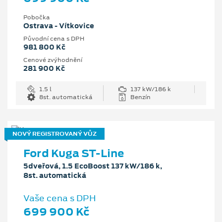
Pobočka
Ostrava - Vítkovice
Původní cena s DPH
981 800 Kč
Cenové zvýhodnění
281 900 Kč
1.5 l
137 kW/186 k
8st. automatická
Benzín
NOVÝ REGISTROVANÝ VŮZ
Ford Kuga ST-Line
5dveřová, 1.5 EcoBoost 137 kW/186 k,
8st. automatická
Vaše cena s DPH
699 900 Kč