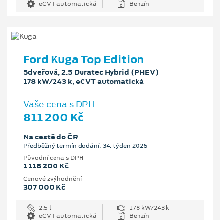
eCVT automatická
Benzín
Ford Kuga Top Edition
5dveřová, 2.5 Duratec Hybrid (PHEV)
178 kW/243 k, eCVT automatická
Vaše cena s DPH
811 200 Kč
Na cestě do ČR
Předběžný termín dodání: 34. týden 2026
Původní cena s DPH
1 118 200 Kč
Cenové zvýhodnění
307 000 Kč
2.5 l
178 kW/243 k
eCVT automatická
Benzín