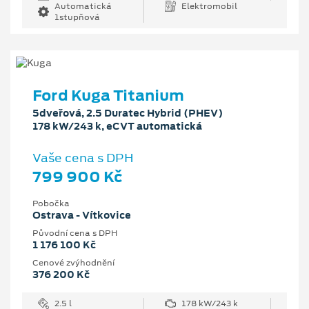
Automatická
Elektromobil
1stupňová
Ford Kuga Titanium
5dveřová, 2.5 Duratec Hybrid (PHEV)
178 kW/243 k, eCVT automatická
Vaše cena s DPH
799 900 Kč
Pobočka
Ostrava - Vítkovice
Původní cena s DPH
1 176 100 Kč
Cenové zvýhodnění
376 200 Kč
2.5 l
178 kW/243 k