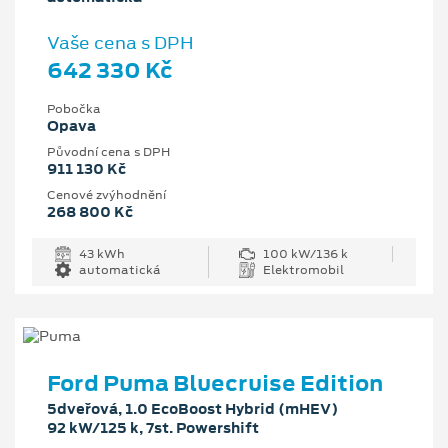
Vaše cena s DPH
642 330 Kč
Pobočka
Opava
Původní cena s DPH
911 130 Kč
Cenové zvýhodnění
268 800 Kč
43 kWh
100 kW/136 k
automatická
Elektromobil
Ford Puma Bluecruise Edition
5dveřová, 1.0 EcoBoost Hybrid (mHEV)
92 kW/125 k, 7st. Powershift