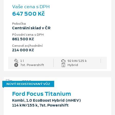
Vaše cena s DPH
647 500 Kč
Pobočka
Centrální sklad v ČR
Původní cena s DPH
861 500 Kč
Cenové zvýhodnění
214 000 Kč
1 l
92 kW/125 k
7st. Powershift
Hybrid
NOVÝ REGISTROVANÝ VŮZ
Ford Focus Titanium
Kombi, 1.0 EcoBoost Hybrid (mHEV)
114 kW/155 k, 7st. Powershift