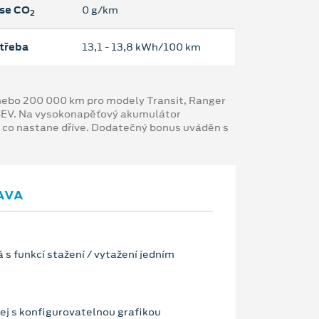
se CO
0 g/km
2
třeba
13,1 ‐ 13,8 kWh/100 km
y nebo 200 000 km pro modely Transit, Ranger
 BEV. Na vysokonapěťový akumulátor
, co nastane dříve. Dodatečný bonus uváděn s
AVA
 s funkcí stažení / vytažení jedním
lej s konfigurovatelnou grafikou