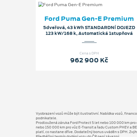
Ford Puma Gen-E Premium
5dveřová, 43 kWh STANDARDNÍ DOJEZD
123 kW/168 k, Automatická 1stupňová
Cena s DPH
962 900 Kč
Vyobrazení vozů může být ilustrativní. Nabídka vozů, financ
podnikatele.
Prodloužená záruka Ford Protect 5 let nebo 100 000 km pro 
nebo 150 000 km pro vůz E-Transit a řadu Custom PHEV a BE
platí, co nastane dříve. Dodatečný bonus uváděn s DPH. Zvýh
Předběžný termín dodání vozu do ČR není závazný.