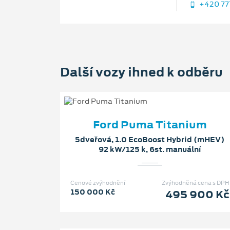
+420 77
Další vozy ihned k odběru
Ford Puma Titanium
5dveřová, 1.0 EcoBoost Hybrid (mHEV)
92 kW/125 k, 6st. manuální
Cenové zvýhodnění
Zvýhodněná cena s DPH
150 000 Kč
495 900 Kč