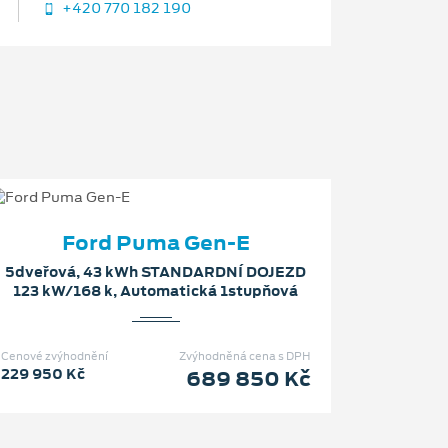
+420 770 182 190
Ford Puma Gen-E
5dveřová, 43 kWh STANDARDNÍ DOJEZD
123 kW/168 k, Automatická 1stupňová
Cenové zvýhodnění
Zvýhodněná cena s DPH
229 950 Kč
689 850 Kč