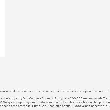
ování a uváděné údaje jsou určeny pouze pro informační účely, nejsou závaznou nab
osobní vozy, vozy řady Courier a Connect, 4 roky nebo 200 000 km pro modely Tran
V. Na vysokonapěťový akumulátor a komponenty u elektrických vozů platí prodlo
odněná cena pro model Puma Gen⁠-⁠E zahrnuje bonus 20 000 Kč při financování s Fo