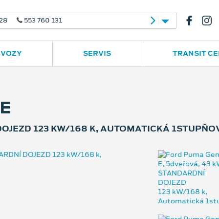
e
Ruská 2877
596 780 977
 VOZY
SERVIS
TRANSIT C
E
DOJEZD 123 KW/168 K, AUTOMATICKÁ 1STUPŇO