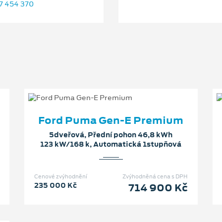
7 454 370
Ford Puma Gen-E Premium
5dveřová, Přední pohon 46,8 kWh
123 kW/168 k, Automatická 1stupňová
Cenové zvýhodnění
Zvýhodněná cena s DPH
235 000 Kč
714 900 Kč