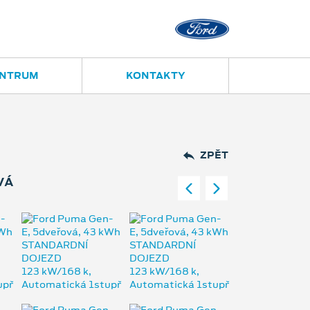
Opava
Janská 28
ENTRUM
KONTAKTY
ZPĚT
VÁ