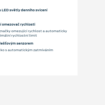
e
 LED světly denního svícení
í omezovač rychlosti
značky omezující rychlost a automaticky
mální rychlostní limit
 dešťovým senzorem
átko s automatickým zatmíváním