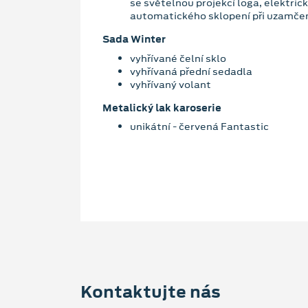
se světelnou projekcí loga, elektric
automatického sklopení při uzamčen
Sada Winter
vyhřívané čelní sklo
vyhřívaná přední sedadla
vyhřívaný volant
Metalický lak karoserie
unikátní - červená Fantastic
Kontaktujte nás