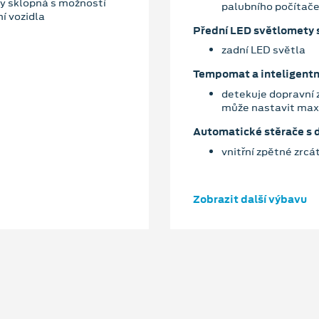
ky sklopná s možností
palubního počítač
í vozidla
Přední LED světlomety s
zadní LED světla
Tempomat a inteligentn
detekuje dopravní 
může nastavit maxi
Automatické stěrače s
vnitřní zpětné zrc
Zobrazit další výbavu