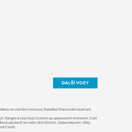
DALŠÍ VOZY
ídkou na uzavření smlouvy. Nabídka financování platí pro
sit, Ranger a vozy řady Custom se spalovacím motorem, 5 let
užená záruka 8 let nebo 160 000 km. Doba nebo km: Vždy
rd Credit.