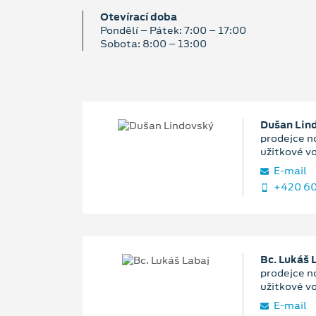
Otevírací doba
Pondělí – Pátek: 7:00 – 17:00
Sobota: 8:00 – 13:00
Dušan Lin
prodejce n
užitkové v
E‑mail
+420 60
Bc. Lukáš 
prodejce n
užitkové v
E‑mail