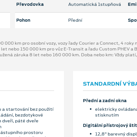
Převodovka
Automatická 1stupňová
Emi
Pohon
Přední
Spo
00 000 km pro osobní vozy, vozy řady Courier a Connect, 4 rok
 let nebo 150 000 km pro vůz E-Transit a řadu Custom PHEV a
oužená záruka 8 let nebo 160 000 km. Doba nebo km: Vždy platí
STANDARDNÍ VÝB
Přední a zadní okna
 a startování bez použití
elektricky ovládaná
vládání, bezdotykové
stisknutím
 dveří, páté dveře
Digitální přístrojový štít
m
nástupního prostoru
12,8" barevný disp