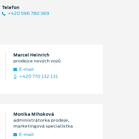
Telefon
+420 596 780 369
Marcel Heinrich
prodejce nových vozů
E‑mail
+420 770 132 131
Monika Mihoková
administrátorka prodeje,
marketingová specialistka
E‑mail