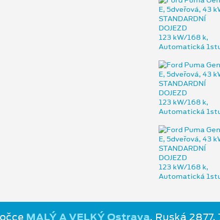
bočce
MALÝ A VELKÝ Ostrava
, Ruská 2877,