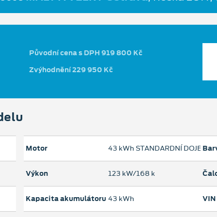
Původní cena s DPH 919 800 Kč
Zvýhodnění 229 950 Kč
delu
Motor
43 kWh STANDARDNÍ DOJEZD
Bar
Výkon
123 kW/168 k
Čal
Kapacita akumulátoru
43 kWh
VIN