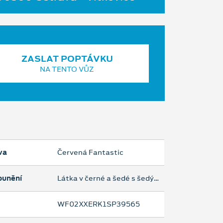
ZASLAT POPTÁVKU
NA TENTO VŮZ
va
Červená Fantastic
ounění
Látka v černé a šedé s šedým prošíváním - Černá Black
WF02XXERK1SP39565