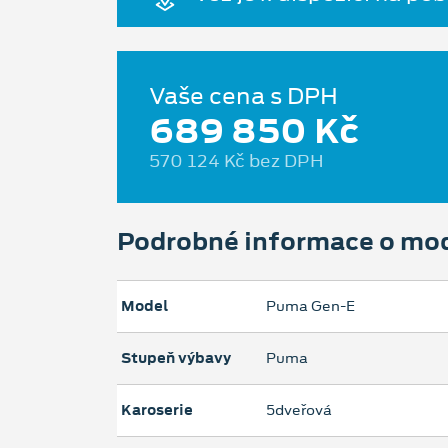
Vaše cena s DPH
689 850 Kč
570 124 Kč bez DPH
Podrobné informace o mo
Model
Puma Gen-E
Stupeň výbavy
Puma
Karoserie
5dveřová