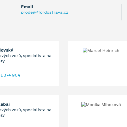
Email
prodej@fordostrava.cz
dovský
ových vozů, specialista na
ozy
1 374 904
Labaj
ových vozů, specialista na
ozy