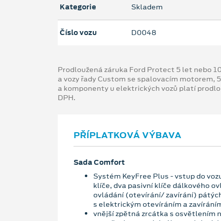
Kategorie
Skladem
Číslo vozu
D0048
Prodloužená záruka Ford Protect 5 let nebo 1
a vozy řady Custom se spalovacím motorem, 5
a komponenty u elektrických vozů platí prodl
DPH.
PŘÍPLATKOVÁ VÝBAVA
Sada Comfort
Systém KeyFree Plus - vstup do vozu
klíče, dva pasivní klíče dálkového o
ovládání (otevírání/ zavírání) pátých
s elektrickým otevíráním a zavírání
vnější zpětná zrcátka s osvětlením 