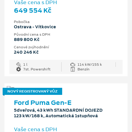
Vaše cena s DPH
649 554 Kč
Pobočka
Ostrava - Vítkovice
Původní cena s DPH
889 800 Kč
Cenové zvýhodnění
240 246 Kč
1 l
114 kW/155 k
7st. Powershift
Benzín
NOVÝ REGISTROVANÝ VŮZ
Ford Puma Gen-E
5dveřová, 43 kWh STANDARDNÍ DOJEZD
123 kW/168 k, Automatická 1stupňová
Vaše cena s DPH