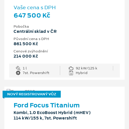
Vaše cena s DPH
647 500 Kč
Pobočka
Centrální sklad v ČR
Původní cena s DPH
861 500 Kč
Cenové zvýhodnění
214 000 Kč
1 l
92 kW/125 k
7st. Powershift
Hybrid
NOVÝ REGISTROVANÝ VŮZ
Ford Focus Titanium
Kombi, 1.0 EcoBoost Hybrid (mHEV)
114 kW/155 k, 7st. Powershift