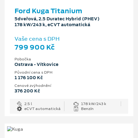
Ford Kuga Titanium
5dveřová, 2.5 Duratec Hybrid (PHEV)
178 kW/243 k, eCVT automatická
Vaše cena s DPH
799 900 Kč
Pobočka
Ostrava - Vítkovice
Původní cena s DPH
1 176 100 Kč
Cenové zvýhodnění
376 200 Kč
2.5 l
178 kW/243 k
eCVT automatická
Benzín