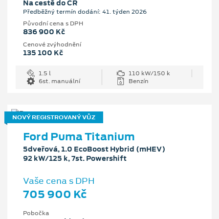
Na cestě do ČR
Předběžný termín dodání: 41. týden 2026
Původní cena s DPH
836 900 Kč
Cenové zvýhodnění
135 100 Kč
1.5 l
110 kW/150 k
6st. manuální
Benzín
NOVÝ REGISTROVANÝ VŮZ
Ford Puma Titanium
5dveřová, 1.0 EcoBoost Hybrid (mHEV)
92 kW/125 k, 7st. Powershift
Vaše cena s DPH
705 900 Kč
Pobočka