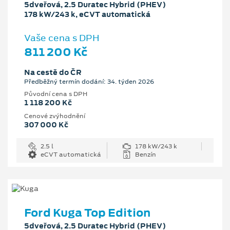
5dveřová, 2.5 Duratec Hybrid (PHEV)
178 kW/243 k, eCVT automatická
Vaše cena s DPH
811 200 Kč
Na cestě do ČR
Předběžný termín dodání: 34. týden 2026
Původní cena s DPH
1 118 200 Kč
Cenové zvýhodnění
307 000 Kč
2.5 l
178 kW/243 k
eCVT automatická
Benzín
Ford Kuga Top Edition
5dveřová, 2.5 Duratec Hybrid (PHEV)