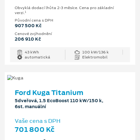
Obvyklá dodací lhůta 2-3 měsíce. Cena pro základní
1
verzi.
Původní cena s DPH
907 500 Kč
Cenové zvýhodnění
206 910 Kč
43 kWh
100 kW/136 k
automatická
Elektromobil
Ford Kuga Titanium
5dveřová, 1.5 EcoBoost 110 kW/150 k,
6st. manuální
Vaše cena s DPH
701 800 Kč