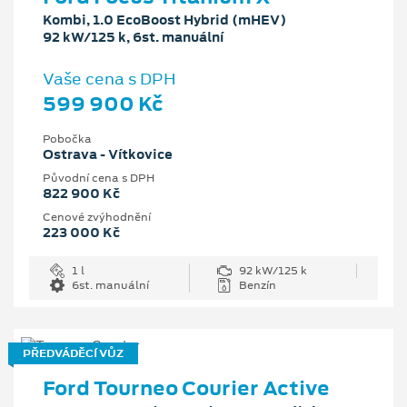
Kombi, 1.0 EcoBoost Hybrid (mHEV)
92 kW/125 k, 6st. manuální
Vaše cena s DPH
599 900 Kč
Pobočka
Ostrava - Vítkovice
Původní cena s DPH
822 900 Kč
Cenové zvýhodnění
223 000 Kč
1 l
92 kW/125 k
6st. manuální
Benzín
PŘEDVÁDĚCÍ VŮZ
Ford Tourneo Courier Active