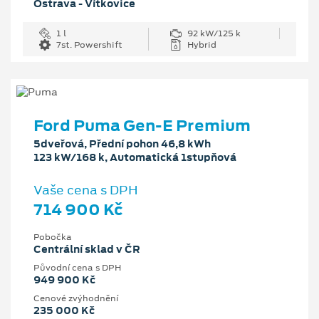
Ostrava - Vítkovice
1 l
92 kW/125 k
7st. Powershift
Hybrid
Ford Puma Gen-E Premium
5dveřová, Přední pohon 46,8 kWh
123 kW/168 k, Automatická 1stupňová
Vaše cena s DPH
714 900 Kč
Pobočka
Centrální sklad v ČR
Původní cena s DPH
949 900 Kč
Cenové zvýhodnění
235 000 Kč