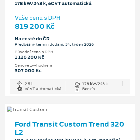
178 kW/243 k, eCVT automatická
Vaše cena s DPH
819 200 Kč
Na cestě do ČR
Předběžný termín dodání: 34. týden 2026
Původní cena s DPH
1 126 200 Kč
Cenové zvýhodnění
307 000 Kč
2.5 l
178 kW/243 k
eCVT automatická
Benzín
Ford Transit Custom Trend 320
L2