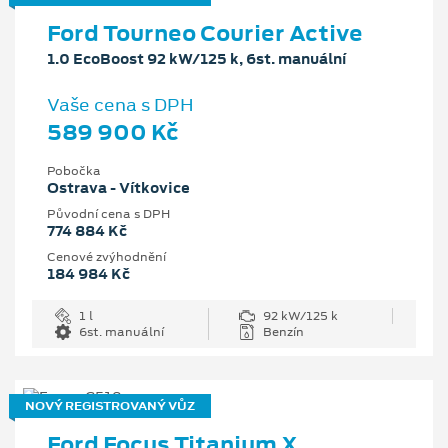
Ford Tourneo Courier Active
1.0 EcoBoost 92 kW/125 k, 6st. manuální
Vaše cena s DPH
589 900 Kč
Pobočka
Ostrava - Vítkovice
Původní cena s DPH
774 884 Kč
Cenové zvýhodnění
184 984 Kč
1 l
92 kW/125 k
6st. manuální
Benzín
NOVÝ REGISTROVANÝ VŮZ
Ford Focus Titanium X