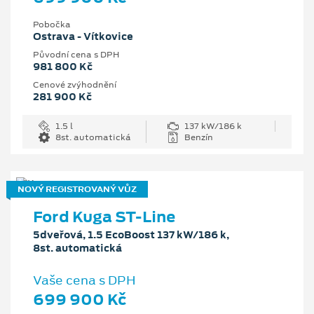
Pobočka
Ostrava - Vítkovice
Původní cena s DPH
981 800 Kč
Cenové zvýhodnění
281 900 Kč
1.5 l
137 kW/186 k
8st. automatická
Benzín
NOVÝ REGISTROVANÝ VŮZ
Ford Kuga ST-Line
5dveřová, 1.5 EcoBoost 137 kW/186 k,
8st. automatická
Vaše cena s DPH
699 900 Kč