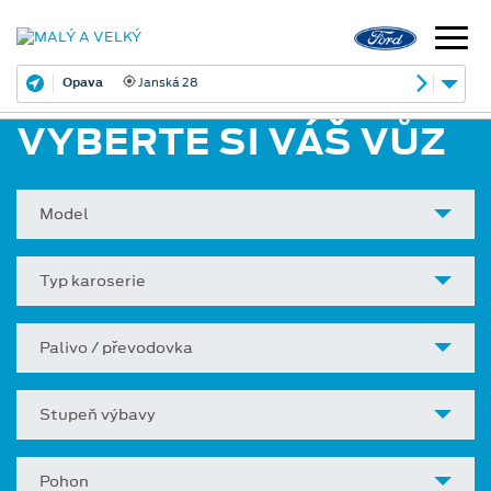
Opava
Janská 28
VYBERTE SI VÁŠ VŮZ
Model
Typ karoserie
Palivo / převodovka
Stupeň výbavy
Pohon