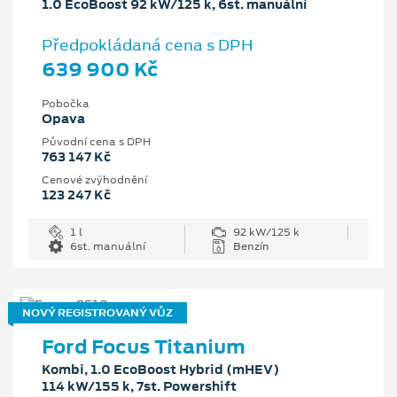
1.0 EcoBoost 92 kW/125 k, 6st. manuální
Předpokládaná cena s DPH
639 900 Kč
Pobočka
Opava
Původní cena s DPH
763 147 Kč
Cenové zvýhodnění
123 247 Kč
1 l
92 kW/125 k
6st. manuální
Benzín
NOVÝ REGISTROVANÝ VŮZ
Ford Focus Titanium
Kombi, 1.0 EcoBoost Hybrid (mHEV)
114 kW/155 k, 7st. Powershift