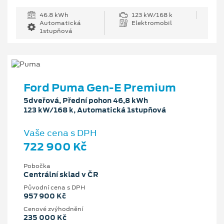
46.8 kWh
123 kW/168 k
Automatická
Elektromobil
1stupňová
Ford Puma Gen-E Premium
5dveřová, Přední pohon 46,8 kWh
123 kW/168 k, Automatická 1stupňová
Vaše cena s DPH
722 900 Kč
Pobočka
Centrální sklad v ČR
Původní cena s DPH
957 900 Kč
Cenové zvýhodnění
235 000 Kč