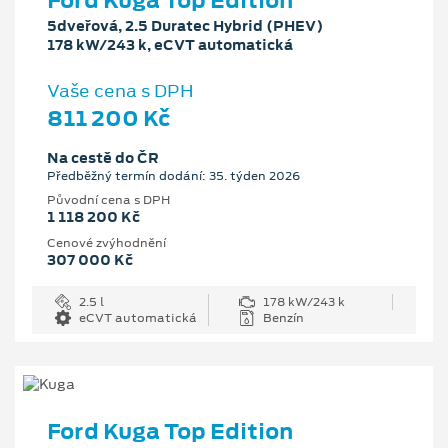
Ford Kuga Top Edition
5dveřová, 2.5 Duratec Hybrid (PHEV)
178 kW/243 k, eCVT automatická
Vaše cena s DPH
811 200 Kč
Na cestě do ČR
Předběžný termín dodání: 35. týden 2026
Původní cena s DPH
1 118 200 Kč
Cenové zvýhodnění
307 000 Kč
2.5 l
178 kW/243 k
eCVT automatická
Benzín
Ford Kuga Top Edition