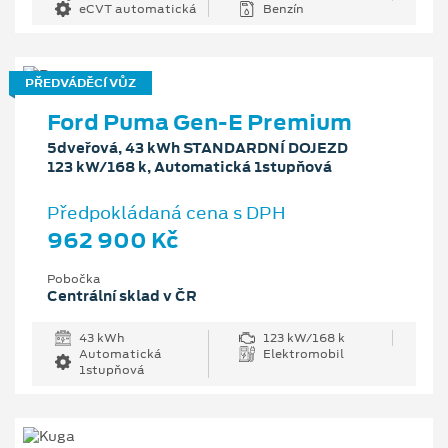
eCVT automatická
Benzín
PŘEDVÁDĚCÍ VŮZ
Ford Puma Gen-E Premium
5dveřová, 43 kWh STANDARDNÍ DOJEZD
123 kW/168 k, Automatická 1stupňová
Předpokládaná cena s DPH
962 900 Kč
Pobočka
Centrální sklad v ČR
43 kWh
123 kW/168 k
Automatická
Elektromobil
1stupňová