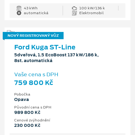
43 kWh
100 kW/136 k
automatická
Elektromobil
NOVÝ REGISTROVANÝ VŮZ
Ford Kuga ST-Line
5dveřová, 1.5 EcoBoost 137 kW/186 k,
8st. automatická
Vaše cena s DPH
759 800 Kč
Pobočka
Opava
Původní cena s DPH
989 800 Kč
Cenové zvýhodnění
230 000 Kč