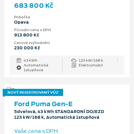
683 800 Kč
Pobočka
Opava
Původní cena s DPH
913 800 Kč
Cenové zvýhodnění
230 000 Kč
43 kWh
123 kW/168 k
Automatická
Elektromobil
1stupňová
NOVÝ REGISTROVANÝ VŮZ
Ford Puma Gen-E
5dveřová, 43 kWh STANDARDNÍ DOJEZD
123 kW/168 k, Automatická 1stupňová
Vaše cena s DPH