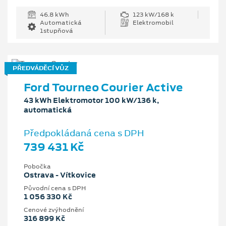
46.8 kWh
123 kW/168 k
Automatická
Elektromobil
1stupňová
PŘEDVÁDĚCÍ VŮZ
Ford Tourneo Courier Active
43 kWh Elektromotor 100 kW/136 k,
automatická
Předpokládaná cena s DPH
739 431 Kč
Pobočka
Ostrava - Vítkovice
Původní cena s DPH
1 056 330 Kč
Cenové zvýhodnění
316 899 Kč