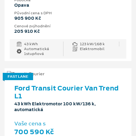
Pobočka
Opava
Původní cena s DPH
905 900 Kč
Cenové zvýhodnění
205 910 Kč
43 kWh
123 kW/168 k
Automatická
Elektromobil
1stupňová
FAST LANE
Ford Transit Courier Van Trend
L1
43 kWh Elektromotor 100 kW/136 k,
automatická
Vaše cena s
700 590 Kč