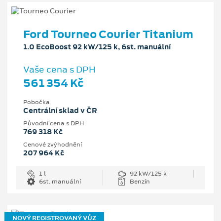
Ford Tourneo Courier Titanium
1.0 EcoBoost 92 kW/125 k, 6st. manuální
Vaše cena s DPH
561 354 Kč
Pobočka
Centrální sklad v ČR
Původní cena s DPH
769 318 Kč
Cenové zvýhodnění
207 964 Kč
1 l
92 kW/125 k
6st. manuální
Benzín
NOVÝ REGISTROVANÝ VŮZ