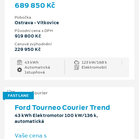
689 850 Kč
Pobočka
Ostrava - Vítkovice
Původní cena s DPH
919 800 Kč
Cenové zvýhodnění
229 950 Kč
43 kWh
123 kW/168 k
Automatická
Elektromobil
1stupňová
FAST LANE
Ford Tourneo Courier Trend
43 kWh Elektromotor 100 kW/136 k,
automatická
Vaše cena s