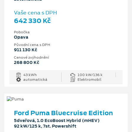
Vaše cena s DPH
642 330 Kč
Pobočka
Opava
Původní cena s DPH
911 130 Kč
Cenové zvýhodnění
268 800 Kč
43 kWh
100 kW/136 k
automatická
Elektromobil
Ford Puma Bluecruise Edition
5dveřová, 1.0 EcoBoost Hybrid (mHEV)
92 kW/125 k, 7st. Powershift