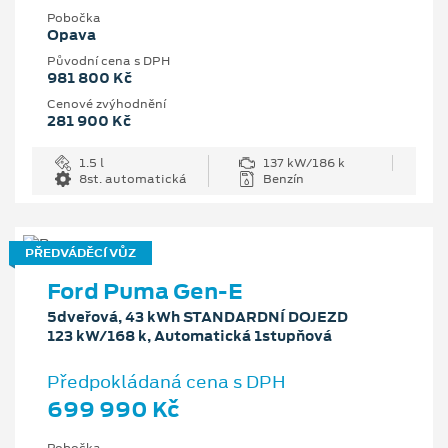
Pobočka
Opava
Původní cena s DPH
981 800 Kč
Cenové zvýhodnění
281 900 Kč
1.5 l
137 kW/186 k
8st. automatická
Benzín
PŘEDVÁDĚCÍ VŮZ
Ford Puma Gen-E
5dveřová, 43 kWh STANDARDNÍ DOJEZD
123 kW/168 k, Automatická 1stupňová
Předpokládaná cena s DPH
699 990 Kč