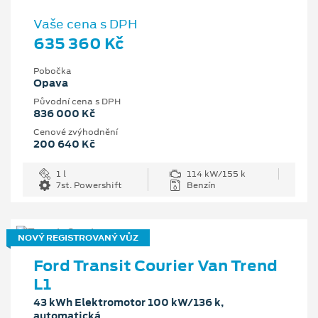
Vaše cena s DPH
635 360 Kč
Pobočka
Opava
Původní cena s DPH
836 000 Kč
Cenové zvýhodnění
200 640 Kč
1 l
114 kW/155 k
7st. Powershift
Benzín
NOVÝ REGISTROVANÝ VŮZ
Ford Transit Courier Van Trend
L1
43 kWh Elektromotor 100 kW/136 k,
automatická