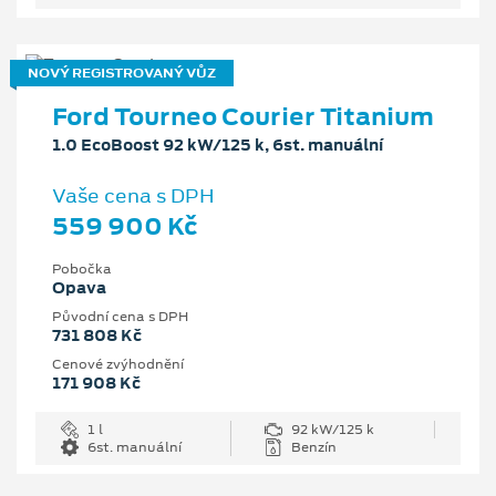
NOVÝ REGISTROVANÝ VŮZ
Ford Tourneo Courier Titanium
1.0 EcoBoost 92 kW/125 k, 6st. manuální
Vaše cena s DPH
559 900 Kč
Pobočka
Opava
Původní cena s DPH
731 808 Kč
Cenové zvýhodnění
171 908 Kč
1 l
92 kW/125 k
6st. manuální
Benzín