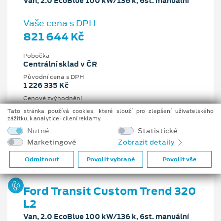
Van, 2.0 EcoBlue 100 kW/136 k, 6st. manuální
Vaše cena s DPH
821 644 Kč
Pobočka
Centrální sklad v ČR
Původní cena s DPH
1 226 335 Kč
Cenové zvýhodnění
404 691 Kč
Tato stránka používá cookies, které slouží pro zlepšení uživatelského
zážitku, k analytice i cílení reklamy.
2 l
100 kW/136 k
Nutné
Statistické
6st. manuální
Nafta
Marketingové
Zobrazit detaily
Odmítnout
Povolit vybrané
Povolit vše
Ford Transit Custom Trend 320
L2
Van, 2.0 EcoBlue 100 kW/136 k, 6st. manuální