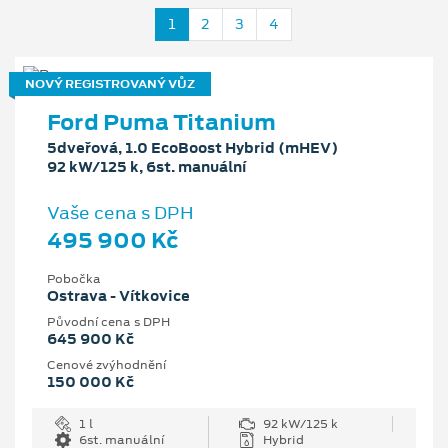
1
2
3
4
NOVÝ REGISTROVANÝ VŮZ
Ford Puma Titanium
5dveřová, 1.0 EcoBoost Hybrid (mHEV)
92 kW/125 k, 6st. manuální
Vaše cena s DPH
495 900 Kč
Pobočka
Ostrava - Vítkovice
Původní cena s DPH
645 900 Kč
Cenové zvýhodnění
150 000 Kč
1 l
92 kW/125 k
6st. manuální
Hybrid