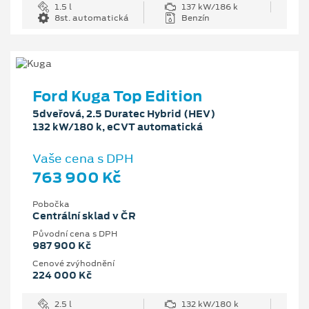
1.5 l
137 kW/186 k
8st. automatická
Benzín
Ford Kuga Top Edition
5dveřová, 2.5 Duratec Hybrid (HEV)
132 kW/180 k, eCVT automatická
Vaše cena s DPH
763 900 Kč
Pobočka
Centrální sklad v ČR
Původní cena s DPH
987 900 Kč
Cenové zvýhodnění
224 000 Kč
2.5 l
132 kW/180 k