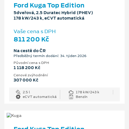
Ford Kuga Top Edition
5dveřová, 2.5 Duratec Hybrid (PHEV)
178 kW/243 k, eCVT automatická
Vaše cena s DPH
811 200 Kč
Na cestě do ČR
Předběžný termín dodání: 34. týden 2026
Původní cena s DPH
1 118 200 Kč
Cenové zvýhodnění
307 000 Kč
2.5 l
178 kW/243 k
eCVT automatická
Benzín