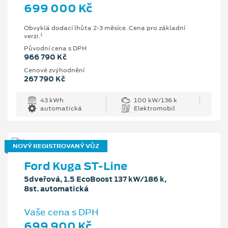
699 000 Kč
Obvyklá dodací lhůta 2-3 měsíce. Cena pro základní
1
verzi.
Původní cena s DPH
966 790 Kč
Cenové zvýhodnění
267 790 Kč
43 kWh
100 kW/136 k
automatická
Elektromobil
NOVÝ REGISTROVANÝ VŮZ
Ford Kuga ST-Line
5dveřová, 1.5 EcoBoost 137 kW/186 k,
8st. automatická
Vaše cena s DPH
699 900 Kč