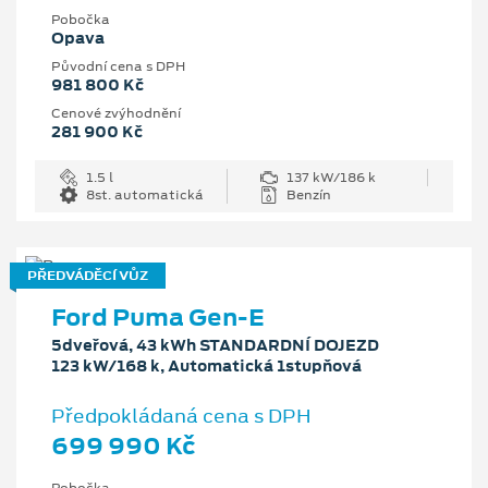
Pobočka
Opava
Původní cena s DPH
981 800 Kč
Cenové zvýhodnění
281 900 Kč
1.5 l
137 kW/186 k
8st. automatická
Benzín
PŘEDVÁDĚCÍ VŮZ
Ford Puma Gen-E
5dveřová, 43 kWh STANDARDNÍ DOJEZD
123 kW/168 k, Automatická 1stupňová
Předpokládaná cena s DPH
699 990 Kč