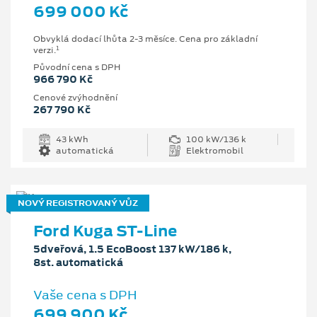
699 000 Kč
Obvyklá dodací lhůta 2-3 měsíce. Cena pro základní
1
verzi.
Původní cena s DPH
966 790 Kč
Cenové zvýhodnění
267 790 Kč
43 kWh
100 kW/136 k
automatická
Elektromobil
NOVÝ REGISTROVANÝ VŮZ
Ford Kuga ST-Line
5dveřová, 1.5 EcoBoost 137 kW/186 k,
8st. automatická
Vaše cena s DPH
699 900 Kč