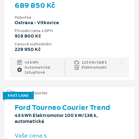
689 850 Kč
Pobočka
Ostrava - Vítkovice
Původní cena s DPH
919 800 Kč
Cenové zvýhodnění
229 950 Kč
43 kWh
123 kW/168 k
Automatická
Elektromobil
1stupňová
FAST LANE
Ford Tourneo Courier Trend
43 kWh Elektromotor 100 kW/136 k,
automatická
Vaše cena s