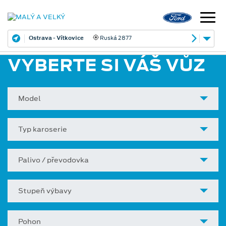
Ostrava - Vítkovice
Ruská 2877
VYBERTE SI VÁŠ VŮZ
Model
Typ karoserie
Palivo / převodovka
Stupeň výbavy
Pohon