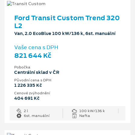
Ford Transit Custom Trend 320
L2
Van, 2.0 EcoBlue 100 kW/136 k, 6st. manuální
Vaše cena s DPH
821 644 Kč
Pobočka
Centrální sklad v ČR
Původní cena s DPH
1 226 335 Kč
Cenové zvýhodnění
404 691 Kč
2 l
100 kW/136 k
6st. manuální
Nafta