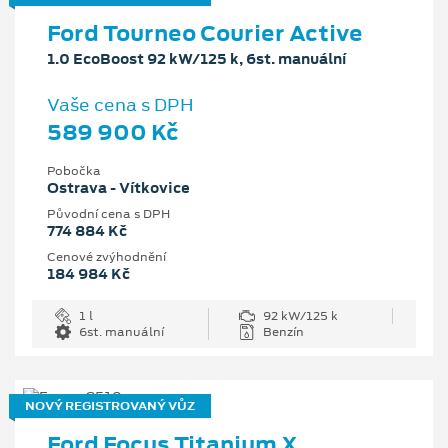
Ford Tourneo Courier Active
1.0 EcoBoost 92 kW/125 k, 6st. manuální
Vaše cena s DPH
589 900 Kč
Pobočka
Ostrava - Vítkovice
Původní cena s DPH
774 884 Kč
Cenové zvýhodnění
184 984 Kč
1 l
92 kW/125 k
6st. manuální
Benzín
NOVÝ REGISTROVANÝ VŮZ
Ford Focus Titanium X