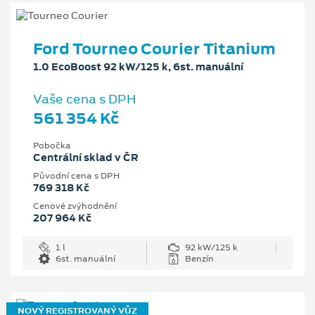
Ford Tourneo Courier Titanium
1.0 EcoBoost 92 kW/125 k, 6st. manuální
Vaše cena s DPH
561 354 Kč
Pobočka
Centrální sklad v ČR
Původní cena s DPH
769 318 Kč
Cenové zvýhodnění
207 964 Kč
1 l
92 kW/125 k
6st. manuální
Benzín
NOVÝ REGISTROVANÝ VŮZ