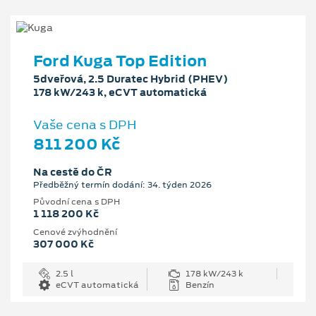
Ford Kuga Top Edition
5dveřová, 2.5 Duratec Hybrid (PHEV)
178 kW/243 k, eCVT automatická
Vaše cena s DPH
811 200 Kč
Na cestě do ČR
Předběžný termín dodání: 34. týden 2026
Původní cena s DPH
1 118 200 Kč
Cenové zvýhodnění
307 000 Kč
2.5 l
178 kW/243 k
eCVT automatická
Benzín