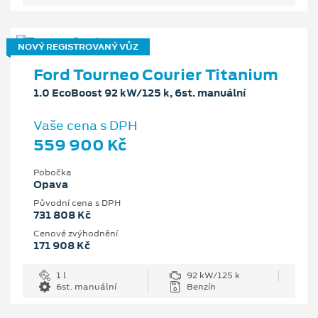
NOVÝ REGISTROVANÝ VŮZ
Ford Tourneo Courier Titanium
1.0 EcoBoost 92 kW/125 k, 6st. manuální
Vaše cena s DPH
559 900 Kč
Pobočka
Opava
Původní cena s DPH
731 808 Kč
Cenové zvýhodnění
171 908 Kč
1 l
92 kW/125 k
6st. manuální
Benzín