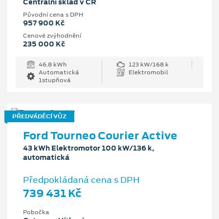
Centrální sklad v ČR
Původní cena s DPH
957 900 Kč
Cenové zvýhodnění
235 000 Kč
46.8 kWh
123 kW/168 k
Automatická
Elektromobil
1stupňová
PŘEDVÁDĚCÍ VŮZ
Ford Tourneo Courier Active
43 kWh Elektromotor 100 kW/136 k,
automatická
Předpokládaná cena s DPH
739 431 Kč
Pobočka