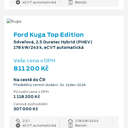
eCVT automatická
Benzín
Ford Kuga Top Edition
5dveřová, 2.5 Duratec Hybrid (PHEV)
178 kW/243 k, eCVT automatická
Vaše cena s DPH
811 200 Kč
Na cestě do ČR
Předběžný termín dodání: 34. týden 2026
Původní cena s DPH
1 118 200 Kč
Cenové zvýhodnění
307 000 Kč
2.5 l
178 kW/243 k
eCVT automatická
Benzín