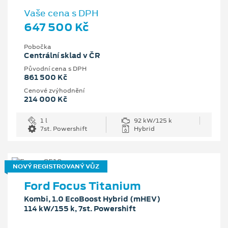
Vaše cena s DPH
647 500 Kč
Pobočka
Centrální sklad v ČR
Původní cena s DPH
861 500 Kč
Cenové zvýhodnění
214 000 Kč
1 l
92 kW/125 k
7st. Powershift
Hybrid
NOVÝ REGISTROVANÝ VŮZ
Ford Focus Titanium
Kombi, 1.0 EcoBoost Hybrid (mHEV)
114 kW/155 k, 7st. Powershift