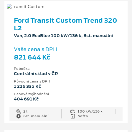
Ford Transit Custom Trend 320
L2
Van, 2.0 EcoBlue 100 kW/136 k, 6st. manuální
Vaše cena s DPH
821 644 Kč
Pobočka
Centrální sklad v ČR
Původní cena s DPH
1 226 335 Kč
Cenové zvýhodnění
404 691 Kč
2 l
100 kW/136 k
6st. manuální
Nafta