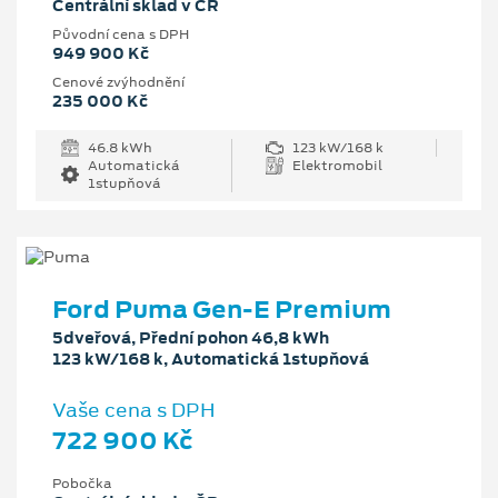
Centrální sklad v ČR
Původní cena s DPH
949 900 Kč
Cenové zvýhodnění
235 000 Kč
46.8 kWh
123 kW/168 k
Automatická
Elektromobil
1stupňová
Ford Puma Gen-E Premium
5dveřová, Přední pohon 46,8 kWh
123 kW/168 k, Automatická 1stupňová
Vaše cena s DPH
722 900 Kč
Pobočka