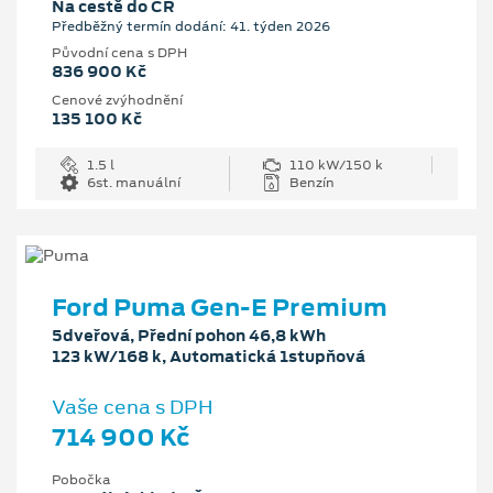
Na cestě do ČR
Předběžný termín dodání: 41. týden 2026
Původní cena s DPH
836 900 Kč
Cenové zvýhodnění
135 100 Kč
1.5 l
110 kW/150 k
6st. manuální
Benzín
Ford Puma Gen-E Premium
5dveřová, Přední pohon 46,8 kWh
123 kW/168 k, Automatická 1stupňová
Vaše cena s DPH
714 900 Kč
Pobočka