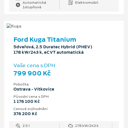
Automatická
Elektromobil
1stupňová
Ford Kuga Titanium
5dveřová, 2.5 Duratec Hybrid (PHEV)
178 kW/243 k, eCVT automatická
Vaše cena s DPH
799 900 Kč
Pobočka
Ostrava - Vítkovice
Původní cena s DPH
1 176 100 Kč
Cenové zvýhodnění
376 200 Kč
2.5 l
178 kW/243 k