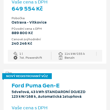
Vaše cena s DPH
649 554 Kč
Pobočka
Ostrava - Vítkovice
Původní cena s DPH
889 800 Kč
Cenové zvýhodnění
240 246 Kč
1 l
114 kW/155 k
7st. Powershift
Benzín
NOVÝ REGISTROVANÝ VŮZ
Ford Puma Gen-E
5dveřová, 43 kWh STANDARDNÍ DOJEZD
123 kW/168 k, Automatická 1stupňová
Vaše cena s DPH