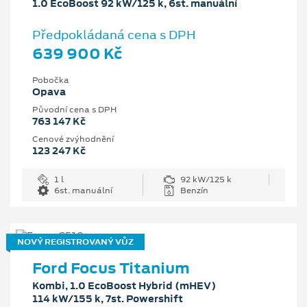
1.0 EcoBoost 92 kW/125 k, 6st. manuální
Předpokládaná cena s DPH
639 900 Kč
Pobočka
Opava
Původní cena s DPH
763 147 Kč
Cenové zvýhodnění
123 247 Kč
1 l
92 kW/125 k
6st. manuální
Benzín
NOVÝ REGISTROVANÝ VŮZ
Ford Focus Titanium
Kombi, 1.0 EcoBoost Hybrid (mHEV)
114 kW/155 k, 7st. Powershift