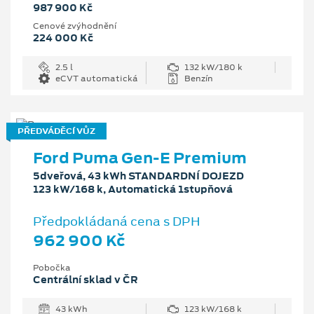
987 900 Kč
Cenové zvýhodnění
224 000 Kč
2.5 l
132 kW/180 k
eCVT automatická
Benzín
PŘEDVÁDĚCÍ VŮZ
Ford Puma Gen-E Premium
5dveřová, 43 kWh STANDARDNÍ DOJEZD
123 kW/168 k, Automatická 1stupňová
Předpokládaná cena s DPH
962 900 Kč
Pobočka
Centrální sklad v ČR
43 kWh
123 kW/168 k