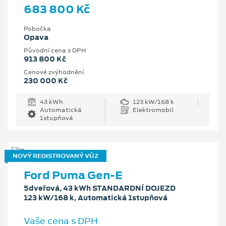
683 800 Kč
Pobočka
Opava
Původní cena s DPH
913 800 Kč
Cenové zvýhodnění
230 000 Kč
43 kWh
123 kW/168 k
Automatická
Elektromobil
1stupňová
NOVÝ REGISTROVANÝ VŮZ
Ford Puma Gen-E
5dveřová, 43 kWh STANDARDNÍ DOJEZD
123 kW/168 k, Automatická 1stupňová
Vaše cena s DPH