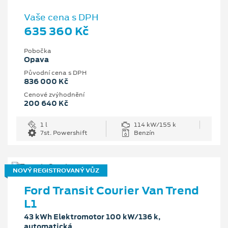
Vaše cena s DPH
635 360 Kč
Pobočka
Opava
Původní cena s DPH
836 000 Kč
Cenové zvýhodnění
200 640 Kč
1 l
114 kW/155 k
7st. Powershift
Benzín
NOVÝ REGISTROVANÝ VŮZ
Ford Transit Courier Van Trend
L1
43 kWh Elektromotor 100 kW/136 k,
automatická