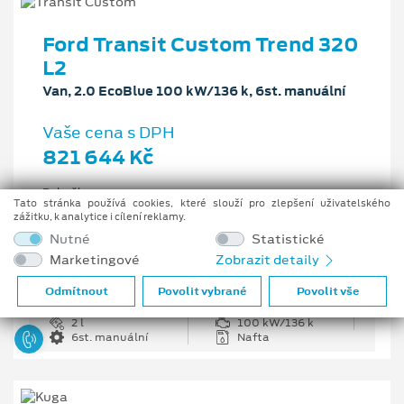
Ford Transit Custom Trend 320
L2
Van, 2.0 EcoBlue 100 kW/136 k, 6st. manuální
Vaše cena s DPH
821 644 Kč
Pobočka
Tato stránka používá cookies, které slouží pro zlepšení uživatelského
Opava
zážitku, k analytice i cílení reklamy.
Původní cena s DPH
Nutné
Statistické
1 226 335 Kč
Marketingové
Zobrazit detaily
Cenové zvýhodnění
404 691 Kč
Odmítnout
Povolit vybrané
Povolit vše
2 l
100 kW/136 k
6st. manuální
Nafta