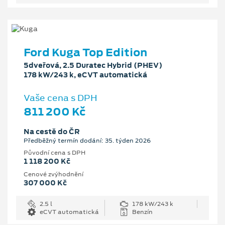
Ford Kuga Top Edition
5dveřová, 2.5 Duratec Hybrid (PHEV)
178 kW/243 k, eCVT automatická
Vaše cena s DPH
811 200 Kč
Na cestě do ČR
Předběžný termín dodání: 35. týden 2026
Původní cena s DPH
1 118 200 Kč
Cenové zvýhodnění
307 000 Kč
2.5 l
178 kW/243 k
eCVT automatická
Benzín