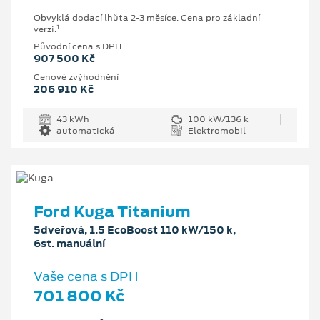
Obvyklá dodací lhůta 2-3 měsíce. Cena pro základní
1
verzi.
Původní cena s DPH
907 500 Kč
Cenové zvýhodnění
206 910 Kč
43 kWh
100 kW/136 k
automatická
Elektromobil
Ford Kuga Titanium
5dveřová, 1.5 EcoBoost 110 kW/150 k,
6st. manuální
Vaše cena s DPH
701 800 Kč