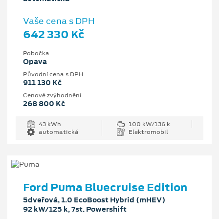
Vaše cena s DPH
642 330 Kč
Pobočka
Opava
Původní cena s DPH
911 130 Kč
Cenové zvýhodnění
268 800 Kč
43 kWh
100 kW/136 k
automatická
Elektromobil
Ford Puma Bluecruise Edition
5dveřová, 1.0 EcoBoost Hybrid (mHEV)
92 kW/125 k, 7st. Powershift