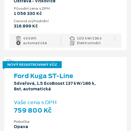
Ostrava - Vítkovice
Původní cena s DPH
1 056 330 Kč
Cenové zvýhodnění
316 899 Kč
43 kWh
100 kW/136 k
automatická
Elektromobil
NOVÝ REGISTROVANÝ VŮZ
Ford Kuga ST-Line
5dveřová, 1.5 EcoBoost 137 kW/186 k,
8st. automatická
Vaše cena s DPH
759 800 Kč
Pobočka
Opava