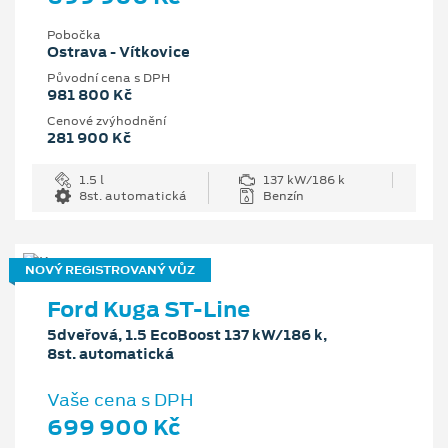
Pobočka
Ostrava - Vítkovice
Původní cena s DPH
981 800 Kč
Cenové zvýhodnění
281 900 Kč
1.5 l
137 kW/186 k
8st. automatická
Benzín
NOVÝ REGISTROVANÝ VŮZ
Ford Kuga ST-Line
5dveřová, 1.5 EcoBoost 137 kW/186 k,
8st. automatická
Vaše cena s DPH
699 900 Kč