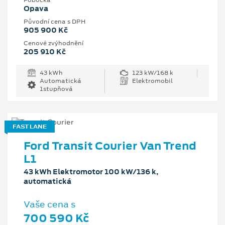
Pobočka
Opava
Původní cena s DPH
905 900 Kč
Cenové zvýhodnění
205 910 Kč
43 kWh
123 kW/168 k
Automatická
Elektromobil
1stupňová
FAST LANE
Ford Transit Courier Van Trend
L1
43 kWh Elektromotor 100 kW/136 k,
automatická
Vaše cena s
700 590 Kč