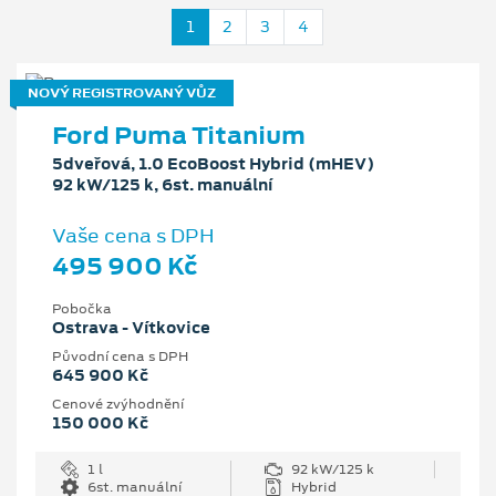
1
2
3
4
NOVÝ REGISTROVANÝ VŮZ
Ford Puma Titanium
5dveřová, 1.0 EcoBoost Hybrid (mHEV)
92 kW/125 k, 6st. manuální
Vaše cena s DPH
495 900 Kč
Pobočka
Ostrava - Vítkovice
Původní cena s DPH
645 900 Kč
Cenové zvýhodnění
150 000 Kč
1 l
92 kW/125 k
6st. manuální
Hybrid