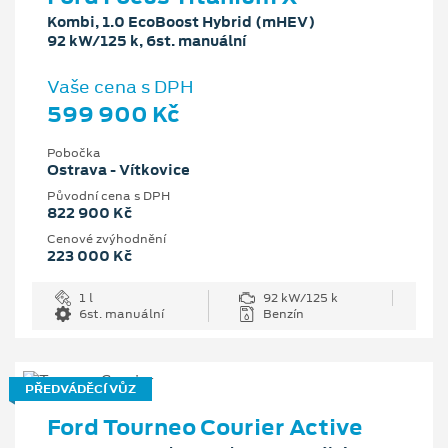
Kombi, 1.0 EcoBoost Hybrid (mHEV)
92 kW/125 k, 6st. manuální
Vaše cena s DPH
599 900 Kč
Pobočka
Ostrava - Vítkovice
Původní cena s DPH
822 900 Kč
Cenové zvýhodnění
223 000 Kč
1 l
92 kW/125 k
6st. manuální
Benzín
PŘEDVÁDĚCÍ VŮZ
Ford Tourneo Courier Active