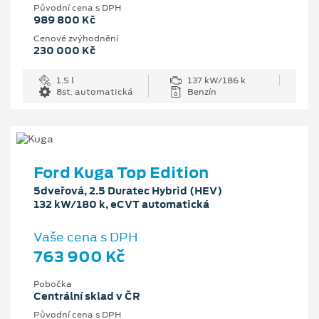
Původní cena s DPH
989 800 Kč
Cenové zvýhodnění
230 000 Kč
1.5 l
137 kW/186 k
8st. automatická
Benzín
Ford Kuga Top Edition
5dveřová, 2.5 Duratec Hybrid (HEV)
132 kW/180 k, eCVT automatická
Vaše cena s DPH
763 900 Kč
Pobočka
Centrální sklad v ČR
Původní cena s DPH