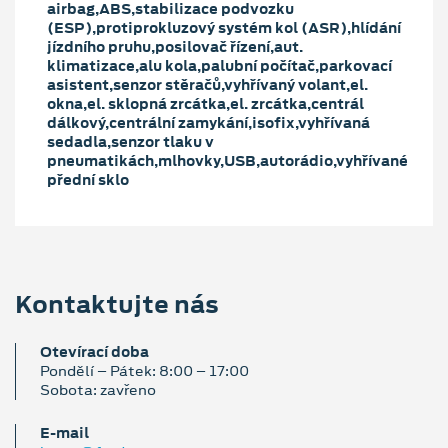
airbag,ABS,stabilizace podvozku
(ESP),protiprokluzový systém kol (ASR),hlídání
jízdního pruhu,posilovač řízení,aut.
klimatizace,alu kola,palubní počítač,parkovací
asistent,senzor stěračů,vyhřívaný volant,el.
okna,el. sklopná zrcátka,el. zrcátka,centrál
dálkový,centrální zamykání,isofix,vyhřívaná
sedadla,senzor tlaku v
pneumatikách,mlhovky,USB,autorádio,vyhřívané
přední sklo
Kontaktujte nás
Otevírací doba
Pondělí – Pátek: 8:00 – 17:00
Sobota: zavřeno
E‑mail