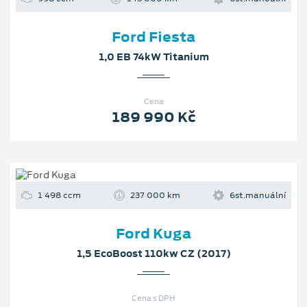
Ford Fiesta
1,0 EB 74kW Titanium
Cena
189 990 Kč
1 498 ccm
237 000 km
6st.manuální
Ford Kuga
1,5 EcoBoost 110kw CZ (2017)
Cena s DPH