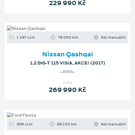
229 990 Kč
1 197 ccm
78 000 km
6st.manuální
Nissan Qashqai
1.2 DIG-T 115 VISIA, AKCE! (2017)
Cena
269 990 Kč
999 ccm
68 100 km
6st.manuální