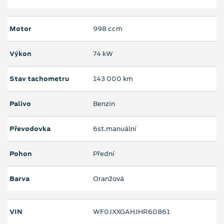
Motor
998 ccm
Výkon
74 kW
Stav tachometru
143 000 km
Palivo
Benzin
Převodovka
6st.manuální
Pohon
Přední
Barva
Oranžová
VIN
WF0JXXGAHJHR60861