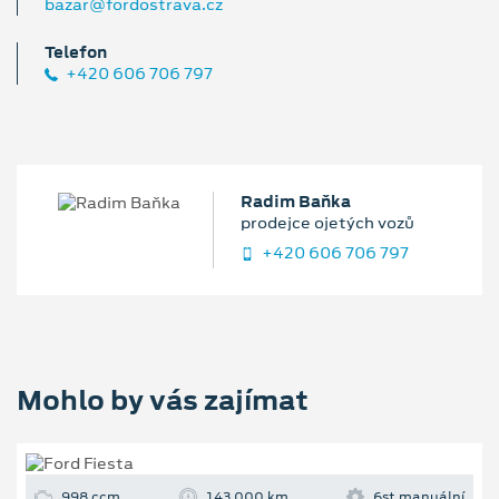
bazar@fordostrava.cz
Telefon
+420 606 706 797
Radim Baňka
prodejce ojetých vozů
+420 606 706 797
Mohlo by vás zajímat
998 ccm
143 000 km
6st.manuální