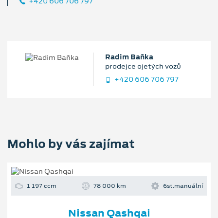
+420 606 706 797
Radim Baňka
prodejce ojetých vozů
+420 606 706 797
Mohlo by vás zajímat
1 197 ccm
78 000 km
6st.manuální
Nissan Qashqai