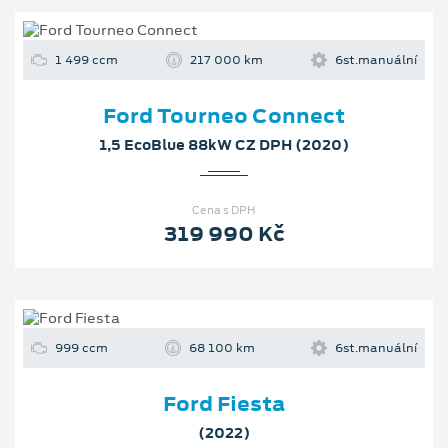
1 499 ccm
217 000 km
6st.manuální
Ford Tourneo Connect
1,5 EcoBlue 88kW CZ DPH (2020)
Cena s DPH
319 990 Kč
999 ccm
68 100 km
6st.manuální
Ford Fiesta
(2022)