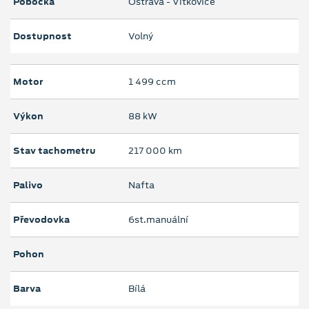
Pobočka
Ostrava - Vítkovice
Dostupnost
Volný
Motor
1 499 ccm
Výkon
88 kW
Stav tachometru
217 000 km
Palivo
Nafta
Převodovka
6st.manuální
Pohon
Barva
Bílá