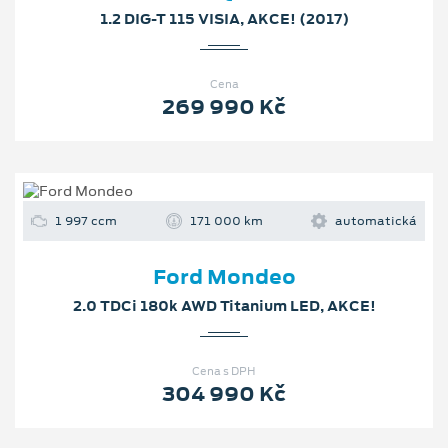
1.2 DIG-T 115 VISIA, AKCE! (2017)
Cena
269 990 Kč
1 997 ccm
171 000 km
automatická
Ford Mondeo
2.0 TDCi 180k AWD Titanium LED, AKCE!
Cena s DPH
304 990 Kč