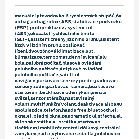
manuální převodovka,6 rychlostních stupňů,6x
airbag,airbag řidiče,ABS,stabilizace podvozku
(ESP),protiprokluzový systém kol
(ASR),ukazatel rychlostního limitu
(SLIF),asistent změny jízdního pruhu,asistent
jízdy v jízdním pruhu,posilovač
řízení,dvouzónová klimatizace,aut.
klimatizace,tempomat,denní svícení,alu
kola,palubní počítač,hlasové ovládání
palubního počítače,dotykové ovládání
palubního počítače,satelitní
navigace,parkovací senzory přední,parkovací
senzory zadní,parkovací kamera,bezklíčové
startování,bezklíčové odemykání,senzor
světel,senzor stěračů,nastavitelný
volant,multifunkční volant,deaktivace airbagu
spolujezdce,telefon,hands free,bluetooth,el.
okna,el. přední okna,panoramatická střecha,el.
sklopná zrcátka,el. zrcátka,startování
tlačítkem,imobilizér,centrál dálkový,centrální
zamykání,isofix,vyhřívaná sedadla,polohovací