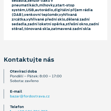
sedadla,senzor tlaku v
pneumatikách,mlhovky,start-stop
systém,USB,autorádio,digitální příjem rádia
(DAB),venkovní teploměr,vyhřívaná
zrcátka,vyhřívané přední sklo,dělená zadní
sedadla,zadní loketní opěrka,střešní okno,zadní
stěrač,tónovaná skla,zatmavená zadní skla
Kontaktujte nás
Otevírací doba
Pondělí – Pátek: 8:00 – 17:00
Sobota: zavřeno
E‑mail
bazar@fordostrava.cz
Telefon