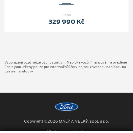
Cena
329 990 Kč
Vyobrazení vozů může být ilustrativní. Nabídka vozů, financování a uváděné
údaje jsou určeny pouze pro informační účely, nejsou závaznou nabídkou na
uzavření smlouvy.
Copyright ©2026 MALÝ A VELKÝ, spol. s r.o.
Obchodní podmínky