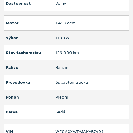
Dostupnost
Volný
Motor
1 499 ccm
Výkon
110 kW
Stav tachometru
129 000 km
Palivo
Benzin
Převodovka
6st.automatická
Pohon
Přední
Barva
Šedá
VIN
WF0AXXWPMAKY57494