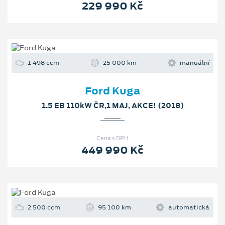
229 990 Kč
1 498 ccm
25 000 km
manuální
Ford Kuga
1.5 EB 110kW ČR,1 MAJ, AKCE! (2018)
Cena s DPH
449 990 Kč
2 500 ccm
95 100 km
automatická