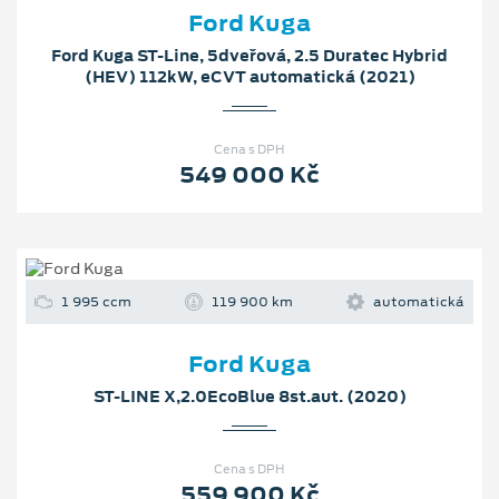
Ford Kuga
Ford Kuga ST-Line, 5dveřová, 2.5 Duratec Hybrid
(HEV) 112kW, eCVT automatická (2021)
Cena s DPH
549 000 Kč
1 995 ccm
119 900 km
automatická
Ford Kuga
ST-LINE X,2.0EcoBlue 8st.aut. (2020)
Cena s DPH
559 900 Kč