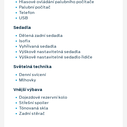
Hlasové ovládání palubního počítače
Palubní počítač
Telefon
USB
Sedadla
Dělená zadní sedadla
Isofix
Vyhřívaná sedadla
Výškově nastavitelná sedadla
Výškově nastavitelné sedadlo řidiče
Světelná technika
Denní svícení
Mlhovky
Vnější výbava
Dojezdové rezervní kolo
Střešní spoiler
Tónovaná skla
Zadní stěrač