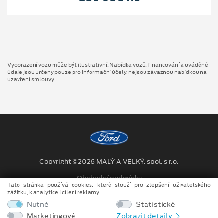
Vyobrazení vozů může být ilustrativní. Nabídka vozů, financování a uváděné
údaje jsou určeny pouze pro informační účely, nejsou závaznou nabídkou na
uzavření smlouvy.
Copyright ©2026 MALÝ A VELKÝ, spol. s r.o.
Obchodní podmínky
Tato stránka používá cookies, které slouží pro zlepšení uživatelského
zážitku, k analytice i cílení reklamy.
Ochrana osobních údajů
Nutné
Statistické
Prohlášení o zpracování údajů konečných zákazníků
Marketingové
Zobrazit detaily