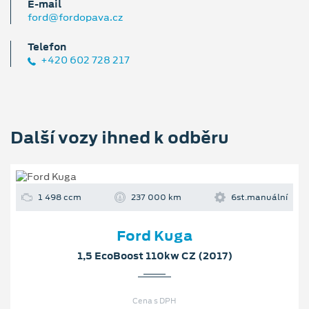
E‑mail
ford@fordopava.cz
Telefon
+420 602 728 217
Další vozy ihned k odběru
1 498 ccm
237 000 km
6st.manuální
Ford Kuga
1,5 EcoBoost 110kw CZ (2017)
Cena s DPH