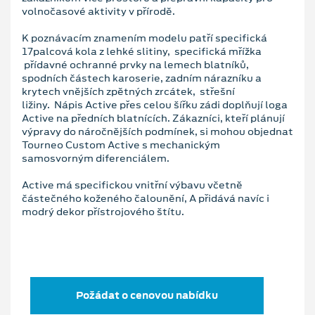
volnočasové aktivity v přírodě.
K poznávacím znamením modelu patří specifická
17palcová kola z lehké slitiny, specifická mřížka
přídavné ochranné prvky na lemech blatníků,
spodních částech karoserie, zadním nárazníku a
krytech vnějších zpětných zrcátek, střešní
ližiny. Nápis Active přes celou šířku zádi doplňují loga
Active na předních blatnících. Zákazníci, kteří plánují
výpravy do náročnějších podmínek, si mohou objednat
Tourneo Custom Active s mechanickým
samosvorným diferenciálem.
Active má specifickou vnitřní výbavu včetně
částečného koženého čalounění, A přidává navíc i
modrý dekor přístrojového štítu.
Požádat o cenovou nabídku