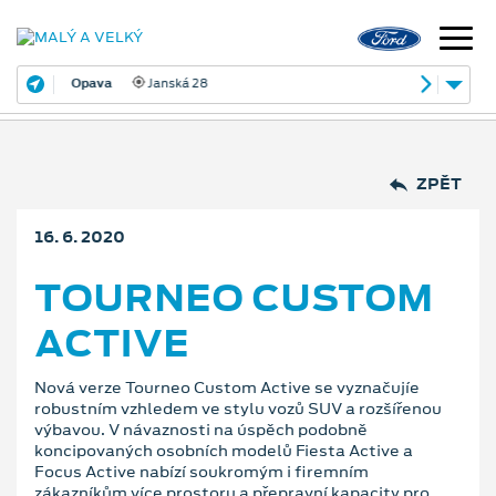
Opava
Janská 28
ZPĚT
16. 6. 2020
TOURNEO CUSTOM
ACTIVE
Nová verze Tourneo Custom Active se vyznačujíe
robustním vzhledem ve stylu vozů SUV a rozšířenou
výbavou. V návaznosti na úspěch podobně
koncipovaných osobních modelů Fiesta Active a
Focus Active nabízí soukromým i firemním
zákazníkům více prostoru a přepravní kapacity pro