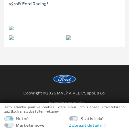
výročí Ford Racing!
Copyright ©2026 MALÝ A VELKÝ, spol. s r.o.
Obchodní podmínky
Tato stránka používá cookies, které slouží pro zlepšení uživatelského
zážitku, k analytice i cílení reklamy.
Ochrana osobních údajů
Nutné
Statistické
Prohlášení o zpracování údajů konečných zákazníků
Marketingové
Zobrazit detaily