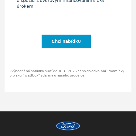
dispozici s úvěrovým financováním s 0%
úrokem.
Chci nabídku
Zvýhodněná nabídka platí do 30. 6. 2025 nebo do odvolání. Podmínky
pro akci "wallbox" zdarma u našeho prodejce.