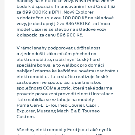
nabídky na elektrické vozy. Nová Puma Gen⁠-⁠E
bude k dispozici s financováním Ford Credit již
za 699 000 Kč s DPH. Nový Explorer,
s dodatečnou slevou 100 000 Kč na skladové
vozy, je dostupný již za 836 900 Kč, zatímco
model Capri je se slevou na skladové vozy
k dispozici za cenu 896 900 Kč.
V rámci snahy podporovat udržitelnost
a zjednodušit zákazníkům přechod na
elektromobilitu, nabízí nyní český Ford
speciální bonus, a to wallbox pro domácí
nabíjení zdarma ke každému novému osobnímu
elektromobilu. Tuto službu realizuje české
zastoupení ve spolupráci s partnerskou
společností COMelectric, která také zdarma
provede posouzení proveditelnosti instalace.
Tato nabídka se vztahuje na modely
Puma Gen⁠-⁠E, E⁠-⁠Tourneo Courier, Capri,
Explorer, Mustang Mach⁠-⁠E a E⁠-⁠Tourneo
Custom.
Všechny elektromobily Ford jsou také nyní k