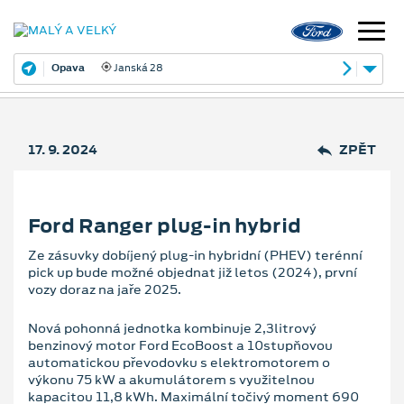
Opava
Janská 28
17. 9. 2024
ZPĚT
Ford Ranger plug-in hybrid
Ze zásuvky dobíjený plug-in hybridní (PHEV) terénní
pick up bude možné objednat již letos (2024), první
vozy doraz na jaře 2025.
Nová pohonná jednotka kombinuje 2,3litrový
benzinový motor Ford EcoBoost a 10stupňovou
automatickou převodovku s elektromotorem o
výkonu 75 kW a akumulátorem s využitelnou
kapacitou 11,8 kWh. Maximální točivý moment 690