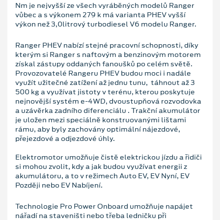
Nm je nejvyšší ze všech vyráběných modelů Ranger
vůbec a s výkonem 279 k má varianta PHEV vyšší
výkon než 3,0litrový turbodiesel V6 modelu Ranger.
Ranger PHEV nabízí stejné pracovní schopnosti, díky
kterým si Ranger s naftovým a benzinovým motorem
získal zástupy oddaných fanoušků po celém světě.
Provozovatelé Rangeru PHEV budou moci i nadále
využít užitečné zatížení až jednu tunu, táhnout až 3
500 kg a využívat jistoty v terénu, kterou poskytuje
nejnovější systém e-4WD, dvoustupňová rozvodovka
a uzávěrka zadního diferenciálu . Trakční akumulátor
je uložen mezi speciálně konstruovanými lištami
rámu, aby byly zachovány optimální nájezdové,
přejezdové a odjezdové úhly.
Elektromotor umožňuje čistě elektrickou jízdu a řidiči
si mohou zvolit, kdy a jak budou využívat energii z
akumulátoru, a to v režimech Auto EV, EV Nyní, EV
Později nebo EV Nabíjení.
Technologie Pro Power Onboard umožňuje napájet
nářadí na staveništi nebo třeba ledničku při