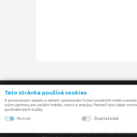
Tato stránka používá cookies
K personalizaci obsahu a reklam, poskytování funkcí sociálních médií a analý
svými partnery pro sociální média, inzerci a analýzy. Partneři tyto údaje moho
používáte jejich služby.
Nutné
Statistické
Obchodní podmínky
Při tvorbě videí a obrázků na tomto webu je využívá