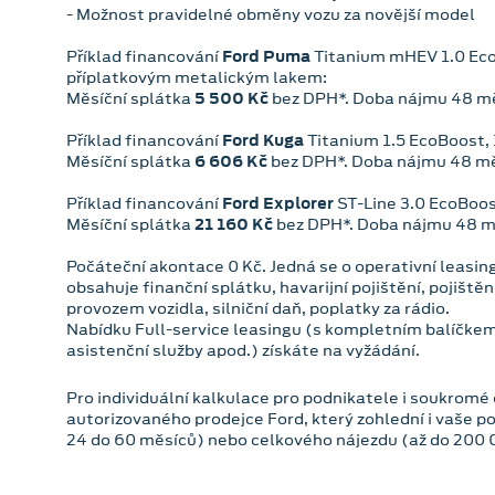
- Možnost pravidelné obměny vozu za novější model
Příklad financování
Ford Puma
Titanium mHEV 1.0 EcoB
příplatkovým metalickým lakem:
Měsíční splátka
5 500 Kč
bez DPH*. Doba nájmu 48 mě
Příklad financování
Ford Kuga
Titanium 1.5 EcoBoost, 
Měsíční splátka
6 606 Kč
bez DPH*. Doba nájmu 48 mě
Příklad financování
Ford Explorer
ST-Line 3.0 EcoBoos
Měsíční splátka
21 160 Kč
bez DPH*. Doba nájmu 48 mě
Počáteční akontace 0 Kč. Jedná se o operativní leasing
obsahuje finanční splátku, havarijní pojištění, pojišt
provozem vozidla, silniční daň, poplatky za rádio.
Nabídku Full-service leasingu (s kompletním balíčkem
asistenční služby apod.) získáte na vyžádání.
Pro individuální kalkulace pro podnikatele i soukromé
autorizovaného prodejce Ford, který zohlední i vaše po
24 do 60 měsíců) nebo celkového nájezdu (až do 200 