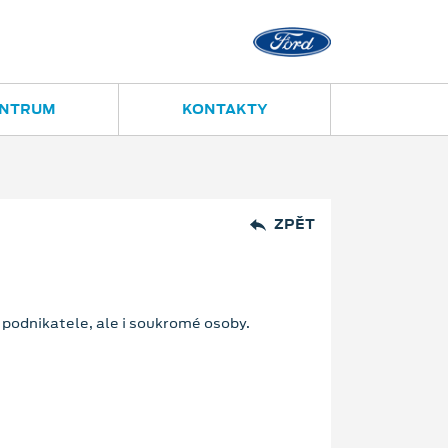
Ostrava - Vítkovice
Ruská 2877
ENTRUM
KONTAKTY
ZPĚT
podnikatele, ale i soukromé osoby.