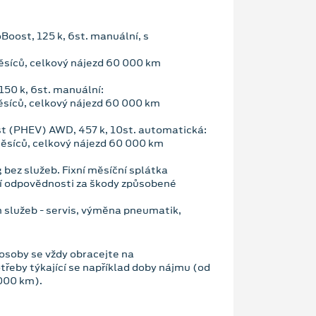
oost, 125 k, 6st. manuální, s
síců, celkový nájezd 60 000 km
150 k, 6st. manuální:
síců, celkový nájezd 60 000 km
t (PHEV) AWD, 457 k, 10st. automatická:
síců, celkový nájezd 60 000 km
 bez služeb. Fixní měsíční splátka
ění odpovědnosti za škody způsobené
 služeb - servis, výměna pneumatik,
 osoby se vždy obracejte na
třeby týkající se například doby nájmu (od
000 km).