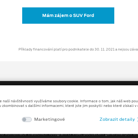
Mám zájem o SUV Ford
Příklady financování platí pro podnikatele do 30. 11. 2021 a nejsou zá
ze naší návštěvnosti využíváme soubory cookie. Informace o tom, jak náš web pou
u zkombinovat s dalšími informacemi, které jste jim poskytli nebo které získali v
Copyright ©2026 MALÝ A VELKÝ, spol. s r.o.
Marketingové
Zobrazit detaily
Ochrana osobních údajů
Prohlášení o zpracování údaj
no kombinace tradičních fotografií či videí, počítačem generovaných sní