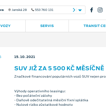
 28
553 760 131
 VOZY
SERVIS
TRANSIT C
15. 10. 2021
SUV JIŽ ZA 5 500 KČ MĚSÍČNĚ
Značkové financování populárních vozů SUV nejen pro 
Výhody operativního leasingu:
- Bez počáteční zálohy
- Daňově odečitatelná měsíční fixní splátka
- Nulové riziko zůstatkové hodnoty