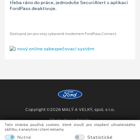
třeba ráno do práce, jednoduše SecuriAlert v aplikaci
FordPass deaktivuje.
Dostupné jen pro vozy vybavené modemem FordPass Connect.
Copyright ©2026 MALÝ A VELKÝ, spol. s r.o.
Obchodní podmínky
Tato stránka používá cookies, které slouží pro zlepšení uživatelského
zážitku, k analytice i cílení reklamy.
Ochrana osobních údajů
Nutné
Statistické