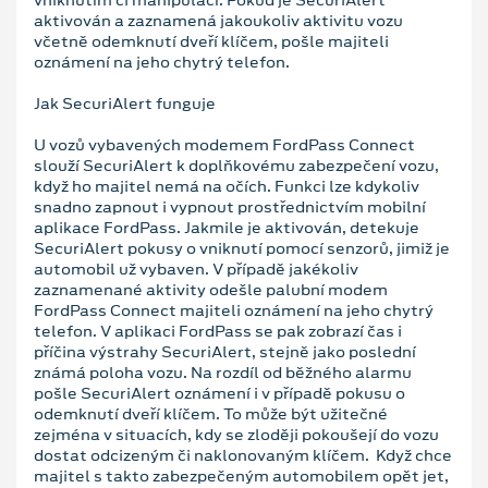
aktivován a zaznamená jakoukoliv aktivitu vozu
včetně odemknutí dveří klíčem, pošle majiteli
oznámení na jeho chytrý telefon.
Jak SecuriAlert funguje
U vozů vybavených modemem FordPass Connect
slouží SecuriAlert k doplňkovému zabezpečení vozu,
když ho majitel nemá na očích. Funkci lze kdykoliv
snadno zapnout i vypnout prostřednictvím mobilní
aplikace FordPass. Jakmile je aktivován, detekuje
SecuriAlert pokusy o vniknutí pomocí senzorů, jimiž je
automobil už vybaven. V případě jakékoliv
zaznamenané aktivity odešle palubní modem
FordPass Connect majiteli oznámení na jeho chytrý
telefon. V aplikaci FordPass se pak zobrazí čas i
příčina výstrahy SecuriAlert, stejně jako poslední
známá poloha vozu. Na rozdíl od běžného alarmu
pošle SecuriAlert oznámení i v případě pokusu o
odemknutí dveří klíčem. To může být užitečné
zejména v situacích, kdy se zloději pokoušejí do vozu
dostat odcizeným či naklonovaným klíčem. Když chce
majitel s takto zabezpečeným automobilem opět jet,