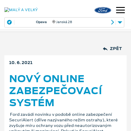
Opava
Janská 28
ZPĚT
10. 6. 2021
NOVÝ ONLINE
ZABEZPEČOVACÍ
SYSTÉM
Ford zavádí novinku v podobě online zabezpečení
SecuriAlert (dříve nazývaného režim ostrahy), které
zvyšuje míru ochrany vozu před neautorizovaným
vniknutím či manipulací. Pokud je SecuriAlert